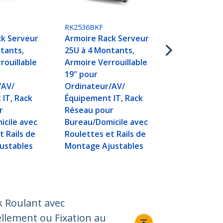
RK2536BKF
ck Serveur
Armoire Rack Serveur
tants,
25U à 4 Montants,
rouillable
Armoire Verrouillable
19" pour
/AV/
Ordinateur/AV/
IT, Rack
Équipement IT, Rack
r
Réseau pour
cile avec
Bureau/Domicile avec
t Rails de
Roulettes et Rails de
ustables
Montage Ajustables
k Roulant avec
llement ou Fixation au