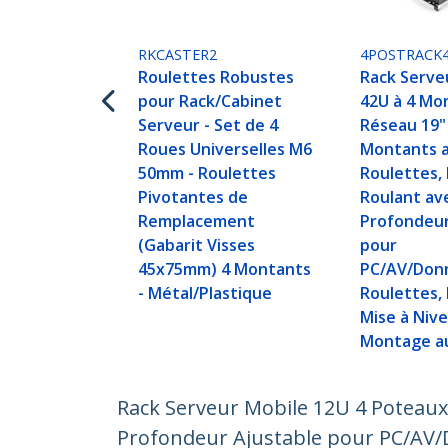
RKCASTER2
4POSTRACK
Roulettes Robustes
Rack Serve
pour Rack/Cabinet
42U à 4 Mo
Serveur - Set de 4
Réseau 19"
Roues Universelles M6
Montants 
50mm - Roulettes
Roulettes,
Pivotantes de
Roulant av
Remplacement
Profondeur
(Gabarit Visses
pour
45x75mm) 4 Montants
PC/AV/Donn
- Métal/Plastique
Roulettes,
Mise à Niv
Montage au
Rack Serveur Mobile 12U 4 Poteaux,
Profondeur Ajustable pour PC/AV/D