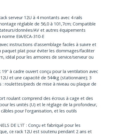
 serveur 12U à 4 montants avec 4 rails
montage réglable de 56,0 à 101,7cm; Compatible
tateurs/données/AV et autres équipements
la norme EIA/ECA-310-E
ec instructions d'assemblage faciles à suivre et
 paquet plat pour éviter les dommages/faciliter
cm, idéal pour les armoires de service/serveur ou
19" à cadre ouvert conçu pour la ventilation avec
2U et une capacité de 544kg (stationnaire); 3
es : roulettes/pieds de mise à niveau ou plaque de
rt roulant comprend des écrous à cage et des
e pour les unités (U) et le réglage de la profondeur,
âbles pour l'organisation, et les outils
S DE L'IT : Conçu et fabriqué pour les
ique, ce rack 12U est soutenu pendant 2 ans et