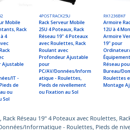
42
4POSTRACK25U
RK1236BKF
ur Mobile
Rack Serveur Mobile
Armoire Ra
ntants, Rack
25U 4 Poteaux, Rack
12U à 4 Mon
 à 4
Réseau 19" 4 Poteaux
Armoire Ver
avec
avec Roulettes, Rack
19" pour
 Rack
Roulant avec
Ordinateur
ec
Profondeur Ajustable
Équipement 
 Ajustable
pour
Réseau pou
PC/AV/Données/Inform
Bureau/Domi
ées/IT -
atique - Roulettes,
Roulettes e
 Pieds de
Pieds de nivellement
Montage Aj
eau ou
ou Fixation au Sol
 Sol
 Rack Réseau 19" 4 Poteaux avec Roulettes, Rac
onnées/Informatique - Roulettes, Pieds de nive