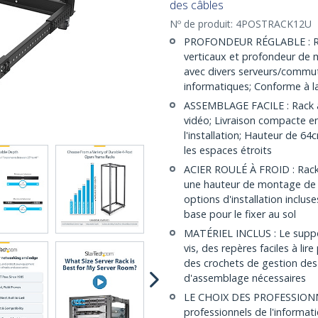
des câbles
Nº de produit:
4POSTRACK12U
PROFONDEUR RÉGLABLE : Rack
verticaux et profondeur de 
avec divers serveurs/commu
informatiques; Conforme à 
ASSEMBLAGE FACILE : Rack av
vidéo; Livraison compacte en
l'installation; Hauteur de 64
les espaces étroits
ACIER ROULÉ À FROID : Rack 
une hauteur de montage de 1
options d'installation inclus
base pour le fixer au sol
MATÉRIEL INCLUS : Le suppo
vis, des repères faciles à lir
des crochets de gestion des c
d'assemblage nécessaires
LE CHOIX DES PROFESSIONNEL
professionnels de l'informat