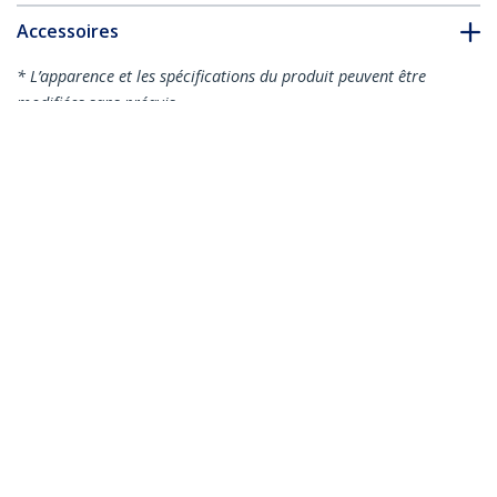
Accessoires
* L’apparence et les spécifications du produit peuvent être
modifiées sans préavis
Vous pourriez également aimer
RKLCDBK
Support de Montage
Universel 4U VESA
UNISLDSHF19