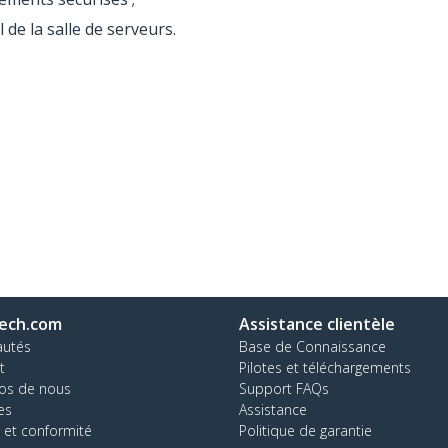
 de la salle de serveurs.
ech.com
Assistance clientèle
autés
Base de Connaissance
t
Pilotes et téléchargements
os de nous
Support FAQs
es
Assistance
 et conformité
Politique de garantie