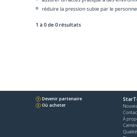
réduire la pression subie par le personnel
1 à 0 de 0 résultats
Devenir partenaire
StarT
Où acheter
Nouve
Contac
À prop
Carrièr
Qualité