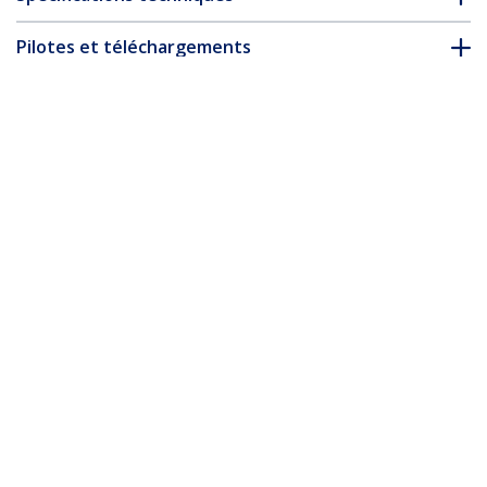
Pilotes et téléchargements
FAQ & conformité
Accessoires
* L’apparence et les spécifications du produit peuvent être
modifiées sans préavis
Vous pourriez également aimer