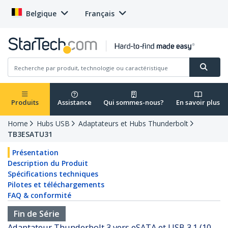
Belgique
Français
Produits
Assistance
Qui sommes-nous?
En savoir plus
Home
Hubs USB
Adaptateurs et Hubs Thunderbolt
TB3ESATU31
Présentation
Description du Produit
Spécifications techniques
Pilotes et téléchargements
FAQ & conformité
Fin de Série
Adaptateur Thunderbolt 3 vers eSATA et USB 3.1 (10