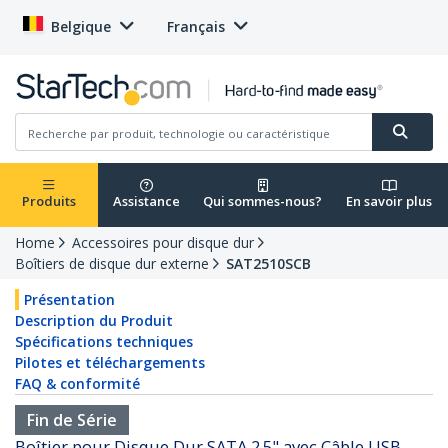
Belgique
Français
Produits
Assistance
Qui sommes-nous?
En savoir plus
Home
Accessoires pour disque dur
Boîtiers de disque dur externe
SAT2510SCB
Présentation
Description du Produit
Spécifications techniques
Pilotes et téléchargements
FAQ & conformité
Fin de Série
Boîtier pour Disque Dur SATA 2.5" avec Câble USB