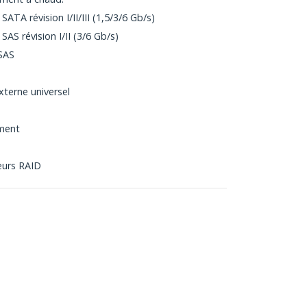
ATA révision I/II/III (1,5/3/6 Gb/s)
AS révision I/II (3/6 Gb/s)
 SAS
xterne universel
ement
eurs RAID