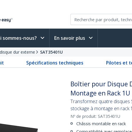
i sommes-nous?
En savoir plus
 disque dur externe
SAT35401U
it
Spécifications techniques
Pilotes et 
Boîtier pour Disque D
Montage en Rack 1U
Transformez quatre disques 
stockage à montage en rack 1
Nº de produit:
SAT35401U
Châssis montable en rack
Compatibilité avec remplac