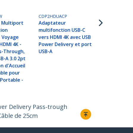
Delivery et
- Blanc
W
CDP2HDUACP
 Multiport
Adaptateur
tion
multifonction USB-C
e Voyage
vers HDMI 4K avec USB
HDMI 4K -
Power Delivery et port
s-Through,
USB-A
B-A 3.0 2pt
on d'Accueil
able pour
Portable -
wer Delivery Pass-trough
Câble de 25cm