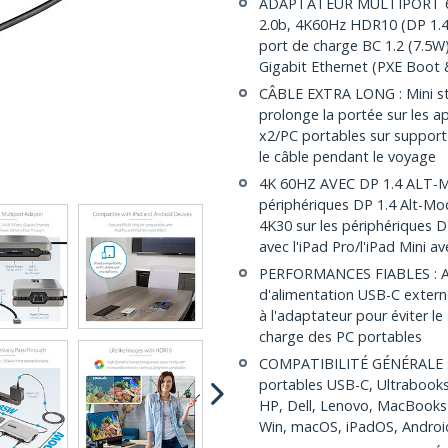
ADAPTATEUR MULTIPORT 6-E
2.0b, 4K60Hz HDR10 (DP 1.4
port de charge BC 1.2 (7.5W)
Gigabit Ethernet (PXE Boot
CÂBLE EXTRA LONG : Mini st
prolonge la portée sur les ap
x2/PC portables sur support
le câble pendant le voyage
4K 60HZ AVEC DP 1.4 ALT-MOD
périphériques DP 1.4 Alt-Mod
4K30 sur les périphériques D
avec l'iPad Pro/l'iPad Mini a
PERFORMANCES FIABLES : Ali
d'alimentation USB-C extern
à l'adaptateur pour éviter le
charge des PC portables
COMPATIBILITÉ GÉNÉRALE : S
portables USB-C, Ultrabook
HP, Dell, Lenovo, MacBooks (
Win, macOS, iPadOS, Andro