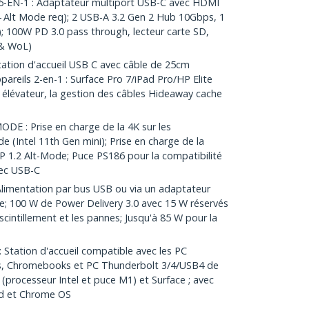
N-1 : Adaptateur multiport USB-C avec HDMI
 Alt Mode req); 2 USB-A 3.2 Gen 2 Hub 10Gbps, 1
; 100W PD 3.0 pass through, lecteur carte SD,
 & WoL)
ation d'accueil USB C avec câble de 25cm
pareils 2-en-1 : Surface Pro 7/iPad Pro/HP Elite
 élévateur, la gestion des câbles Hideaway cache
E : Prise en charge de la 4K sur les
e (Intel 11th Gen mini); Prise en charge de la
P 1.2 Alt-Mode; Puce PS186 pour la compatibilité
vec USB-C
mentation par bus USB ou via un adaptateur
e; 100 W de Power Delivery 3.0 avec 15 W réservés
 scintillement et les pannes; Jusqu'à 85 W pour la
tation d'accueil compatible avec les PC
s, Chromebooks et PC Thunderbolt 3/4/USB4 de
processeur Intel et puce M1) et Surface ; avec
id et Chrome OS