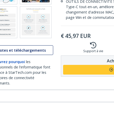
OUTILS DE CONNECTIVITÉ ST
Type-C tout-en-un, améliore 
changement d'adresse MAC, 
page Win et de commutation
€
45,97
EUR
lotes et téléchargements
Support à vie
Ach
vrez pourquoi
les
sionnels de l'informatique font
nce à StarTech.com pour les
oires de connectivité
mants.