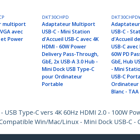
CP
DKT30CHPD
DKT30CHPD
 multiport
Adaptateur Multiport
Adaptateur
 VGA avec
USB-C - Mini Station
USB-C - Sta
 et Power
d'Accueil USB-C avec 4K
d'Accueil d
HDMI - 60W Power
USB-C avec 
Delivery Pass-Through,
60W PD Pas
GbE, 2x USB-A 3.0 Hub -
GbE, Hub US
Mini Dock USB Type-C
- Mini Stati
pour Ordinateur
USB-C Port
Portable
Ordinateur 
Blanc - TAA
 - USB Type-C vers 4K 60Hz HDMI 2.0 - 100W Po
 Compatible Win/Mac/Linux - Mini Dock USB-C - 