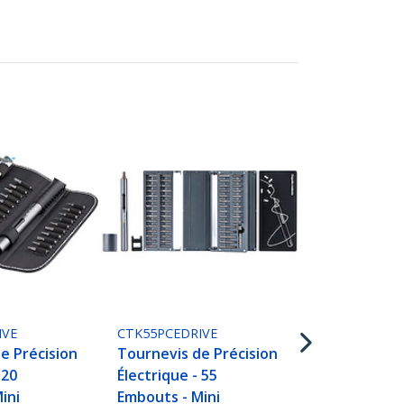
CTKRPR
Kit de répar
téléphones 
pour smart
tablettes e
ordinateurs
IVE
CTK55PCEDRIVE
e Précision
Tournevis de Précision
 20
Électrique - 55
ini
Embouts - Mini