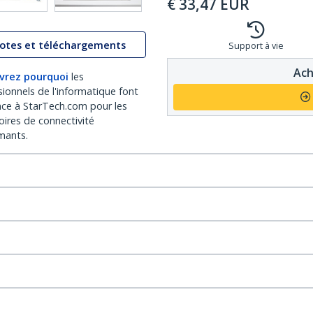
€
33,47
EUR
lotes et téléchargements
Support à vie
Ach
vrez pourquoi
les
sionnels de l'informatique font
nce à StarTech.com pour les
oires de connectivité
mants.