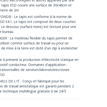
cuits électroniques et autres appareils par une
e tapis ESD couvre une surface de 30x46cm et
 terre de 2m
DIE : Le tapis est conforme à la norme de
ESD S4.1. Le tapis est composé de deux couches
Le dessous (surface noire) est texturé pour une
re bureau
ER : Le matériau flexible du tapis permet de
'utiliser comme surface de travail ou pour un
 de mise à la terre est doté d'un clip à enclencher
 à prévenir la production d'électricité statique en
positif conducteur. Domaines d'application :
cation/salles de serveurs/laboratoires/zones
ESD
S DE L'IT : Conçu et fabriqué pour les
pis de travail antistatique est garanti pendant 2
e technique multilingue gratuite à vie 24/5