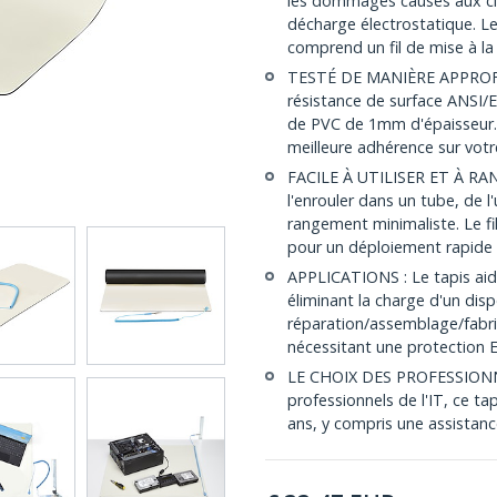
les dommages causés aux cir
décharge électrostatique. L
comprend un fil de mise à la
TESTÉ DE MANIÈRE APPROFON
résistance de surface ANSI/
de PVC de 1mm d'épaisseur. 
meilleure adhérence sur vot
FACILE À UTILISER ET À RANG
l'enrouler dans un tube, de l
rangement minimaliste. Le fil
pour un déploiement rapide
APPLICATIONS : Le tapis aide
éliminant la charge d'un dis
réparation/assemblage/fabri
nécessitant une protection 
LE CHOIX DES PROFESSIONNEL
professionnels de l'IT, ce ta
ans, y compris une assistanc