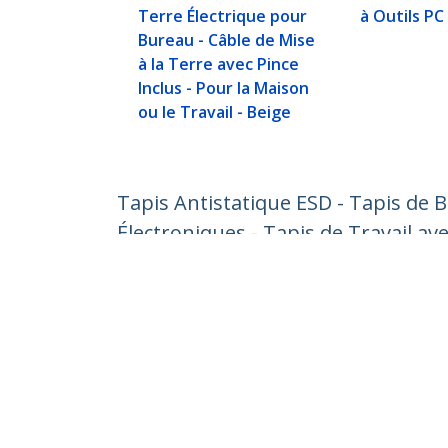
Terre Électrique pour
à Outils PC
Bureau - Câble de Mise
à la Terre avec Pince
Inclus - Pour la Maison
ou le Travail - Beige
Tapis Antistatique ESD - Tapis de 
Électroniques - Tapis de Travail av
Nº de produit:
SM-ANTI-STATIC-MAT
Devenir partenaire
StarT
Où acheter
Nouve
Contac
À prop
Carrièr
Qualité
Blog