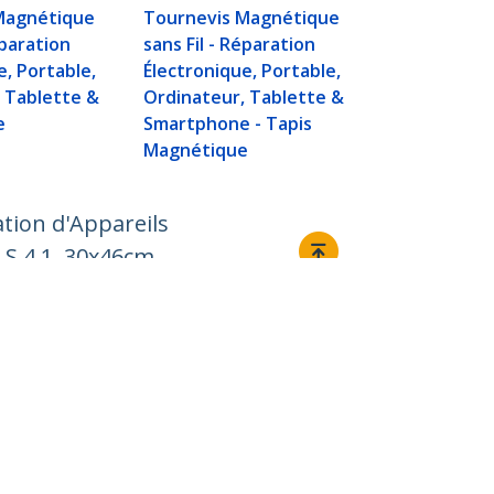
Magnétique
Tournevis Magnétique
éparation
sans Fil - Réparation
e, Portable,
Électronique, Portable,
 Tablette &
Ordinateur, Tablette &
e
Smartphone - Tapis
Magnétique
tion d'Appareils
 S 4.1, 30x46cm
Relier