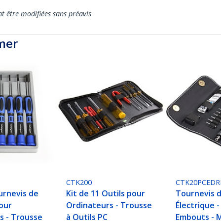
nt être modifiées sans préavis
mer
CTK200
CTK20PCEDR
urnevis de
Kit de 11 Outils pour
Tournevis d
pour
Ordinateurs - Trousse
Électrique -
s - Trousse
à Outils PC
Embouts - M