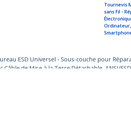
Tournevis 
sans Fil - R
Électroniqu
Ordinateur,
Smartphon
Bureau ESD Universel - Sous-couche pour Répara
ec Câble de Mise à la Terre Détachable, ANSI/ESD
ech.com
Assistance clientèle
autés
Base de Connaissance
t
Pilotes et téléchargements
os de nous
Support FAQs
es
Assistance
 et conformité
Politique de garantie