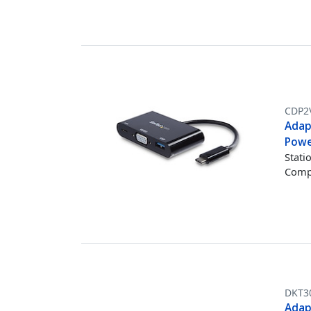
CDP2
Adap
Powe
Stati
Compa
DKT3
Adapt