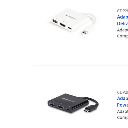
CDP2
Adap
Deliv
Adapt
Compa
CDP2
Adap
Powe
Adapt
Compa