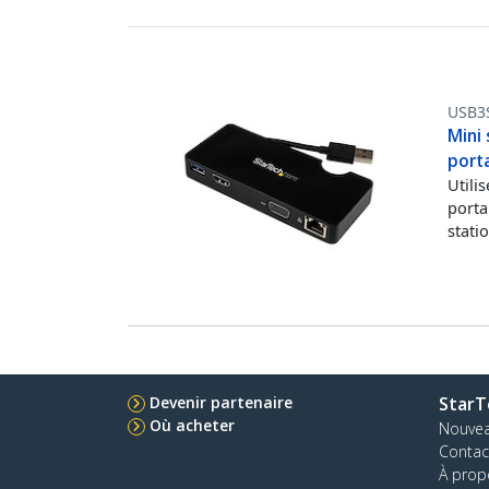
USB3
Mini 
port
Utili
porta
stati
Devenir partenaire
StarT
Où acheter
Nouve
Contac
À prop