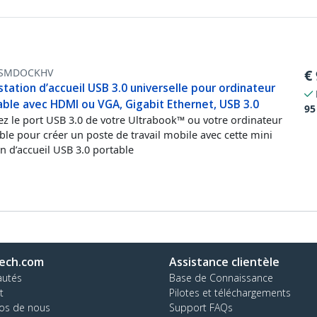
SMDOCKHV
€
station d’accueil USB 3.0 universelle pour ordinateur
able avec HDMI ou VGA, Gigabit Ethernet, USB 3.0
95
sez le port USB 3.0 de votre Ultrabook™ ou votre ordinateur
ble pour créer un poste de travail mobile avec cette mini
on d’accueil USB 3.0 portable
ech.com
Assistance clientèle
autés
Base de Connaissance
t
Pilotes et téléchargements
os de nous
Support FAQs