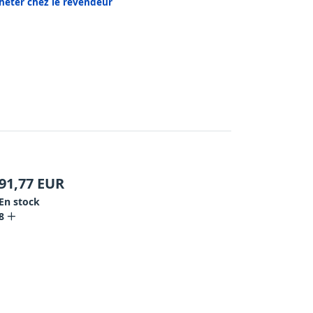
heter chez le revendeur
91,77
EUR
En stock
8