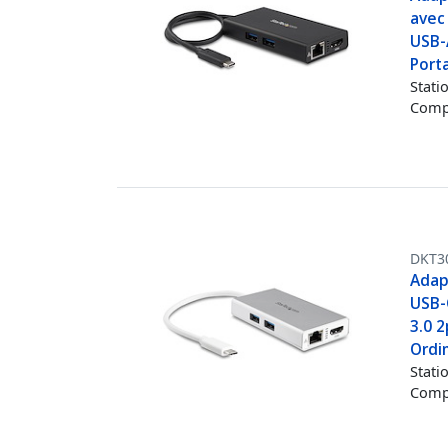
avec
USB-
Port
Stati
Compa
DKT3
Adap
USB-
3.0 2
Ordin
Stati
Compa