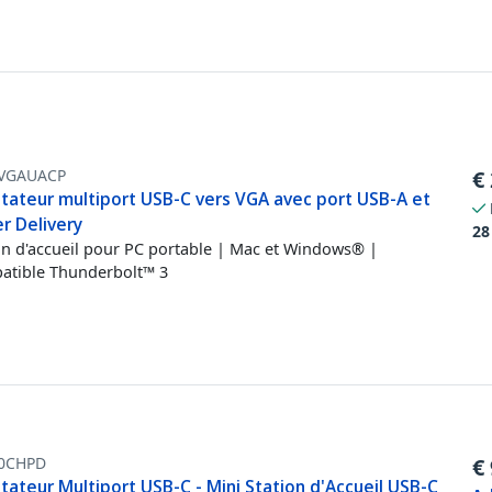
VGAUACP
€
tateur multiport USB-C vers VGA avec port USB-A et
r Delivery
28
on d'accueil pour PC portable | Mac et Windows® |
tible Thunderbolt™ 3
0CHPD
€
ateur Multiport USB-C - Mini Station d'Accueil USB-C