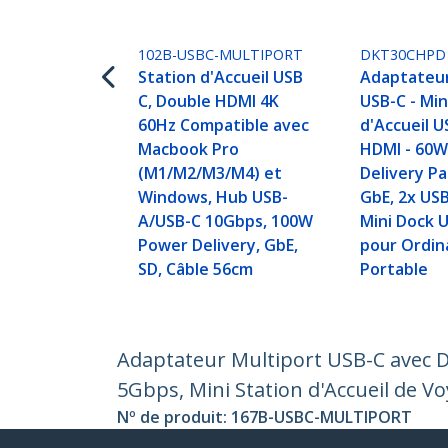
102B-USBC-MULTIPORT
DKT30CHPD
Station d'Accueil USB
Adaptateur
C, Double HDMI 4K
USB-C - Min
60Hz Compatible avec
d'Accueil U
Macbook Pro
HDMI - 60
(M1/M2/M3/M4) et
Delivery P
Windows, Hub USB-
GbE, 2x USB
A/USB-C 10Gbps, 100W
Mini Dock 
Power Delivery, GbE,
pour Ordin
SD, Câble 56cm
Portable
Adaptateur Multiport USB-C avec 
5Gbps, Mini Station d'Accueil de Vo
Nº de produit:
167B-USBC-MULTIPORT