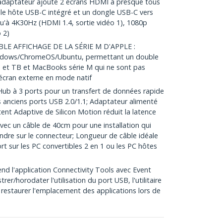
daptateur ajoute 2 écrans HDMI à presque tous
ble hôte USB-C intégré et un dongle USB-C vers
u'à 4K30Hz (HDMI 1.4, sortie vidéo 1), 1080p
 2)
E AFFICHAGE DE LA SÉRIE M D'APPLE :
ndows/ChromeOS/Ubuntu, permettant un double
 et TB et MacBooks série M qui ne sont pas
 écran externe en mode natif
 à 3 ports pour un transfert de données rapide
es anciens ports USB 2.0/1.1; Adaptateur alimenté
ent Adaptive de Silicon Motion réduit la latence
c un câble de 40cm pour une installation qui
dre sur le connecteur; Longueur de câble idéale
rt sur les PC convertibles 2 en 1 ou les PC hôtes
l'application Connectivity Tools avec Event
er/horodater l'utilisation du port USB, l'utilitaire
restaurer l'emplacement des applications lors de