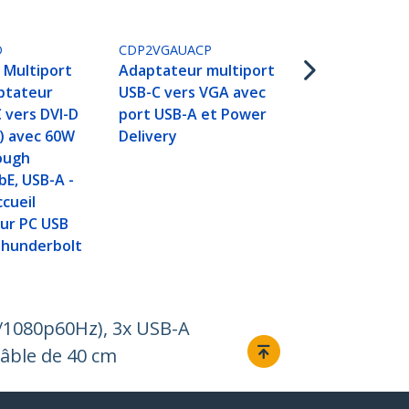
115B-USBC-M
Adaptateur 
USB C - Vid
D
CDP2VGAUACP
60Hz - Hub 
 Multiport
Adaptateur multiport
Gbps à 3 Po
ptateur
USB-C vers VGA avec
PD Pass-Thr
 vers DVI-D
port USB-A et Power
SD/Micro SD,
) avec 60W
Delivery
d'Accueil/Mi
ough
pour PC Por
bE, USB-A -
Câble 30cm
ccueil
ur PC USB
Thunderbolt
/1080p60Hz), 3x USB-A
Câble de 40 cm