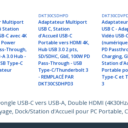
DKT30CSDHPD
DKT30CDVP
 Multiport
Adaptateur Multiport
Adaptateur
i Station
USB C, Station
USB C - Ada
SB-C avec 4K
d'Accueil USB-C
Vidéo USB-C
W Power
Portable vers HDMI 4K,
(numérique
ass-Through,
Hub USB 3.0 2 pts,
PD Passthr
-A 3.0 Hub -
SD/SDHC, GbE, 100W PD
Charging, G
USB Type-C
Pass-Through - USB
Station d'A
ateur
Type-C/Thunderbolt 3
Portable po
- REMPLACÉ PAR
Type-C et 
DKT30CSDHPD3
3
Dongle USB-C vers USB-A, Double HDMI (4K30Hz
yage, Dock/Station d'Accueil pour PC Portable, 