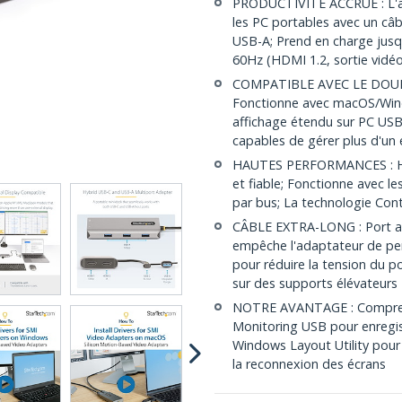
PRODUCTIVITÉ ACCRUE : L'a
les PC portables avec un câ
USB-A; Prend en charge jusq
60Hz (HDMI 1.2, sortie vidéo
COMPATIBLE AVEC LE DOUBL
Fonctionne avec macOS/Wi
affichage étendu sur PC USB
capables de gérer plus d'un
HAUTES PERFORMANCES : Hub
et fiable; Fonctionne avec l
par bus; La technologie Cont
CÂBLE EXTRA-LONG : Port ave
empêche l'adaptateur de pen
pour réduire la tension du po
sur des supports élévateurs
NOTRE AVANTAGE : Comprend 
Monitoring USB pour enregistr
Windows Layout Utility pour 
la reconnexion des écrans