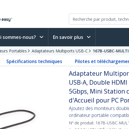
i sommes-nous?
En savoir plus
teurs Portables
Adaptateurs Multiports USB-C
167B-USBC-MULT
Spécifications techniques
Pilotes et téléchargeme
Adaptateur Multipor
USB-A, Double HDMI 
5Gbps, Mini Station 
d'Accueil pour PC Po
Ajoutez des moniteurs doubl
ordinateur portable compati
Nº de produit:
167B-USBC-MUL