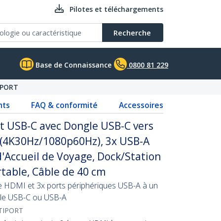
Pilotes et téléchargements
Recherche
Base de Connaissance
0800 81 229
IPORT
nts
FAQ & conformité
Accessoires
t USB-C avec Dongle USB-C vers
(4K30Hz/1080p60Hz), 3x USB-A
d'Accueil de Voyage, Dock/Station
rtable, Câble de 40 cm
e HDMI et 3x ports périphériques USB-A à un
ble USB-C ou USB-A
TIPORT