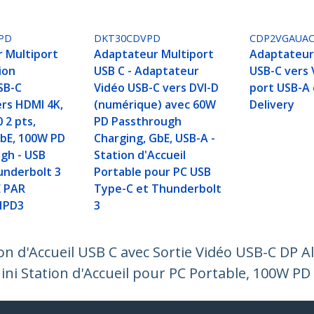
PD
DKT30CDVPD
CDP2VGAUA
 Multiport
Adaptateur Multiport
Adaptateur
ion
USB C - Adaptateur
USB-C vers
SB-C
Vidéo USB-C vers DVI-D
port USB-A
ers HDMI 4K,
(numérique) avec 60W
Delivery
 2 pts,
PD Passthrough
bE, 100W PD
Charging, GbE, USB-A -
gh - USB
Station d'Accueil
nderbolt 3
Portable pour PC USB
É PAR
Type-C et Thunderbolt
HPD3
3
on d'Accueil USB C avec Sortie Vidéo USB-C DP 
ini Station d'Accueil pour PC Portable, 100W P