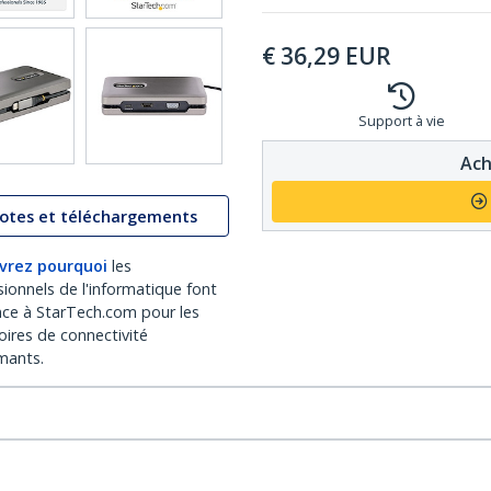
€
36,29
EUR
Support à vie
Ach
lotes et téléchargements
vrez pourquoi
les
sionnels de l'informatique font
nce à StarTech.com pour les
oires de connectivité
mants.