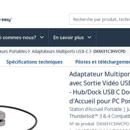
i sommes-nous?
En savoir plus
teurs Portables
Adaptateurs Multiports USB-C
DKM31C3HVCPD
Spécifications techniques
Pilotes et téléchargeme
Adaptateur Multiport
avec Sortie Vidéo U
- Hub/Dock USB C Dou
d'Accueil pour PC P
Station d'Accueil Portable |
Thunderbolt™ 3 & 4 Compati
Nº de produit:
DKM31C3HVCPD