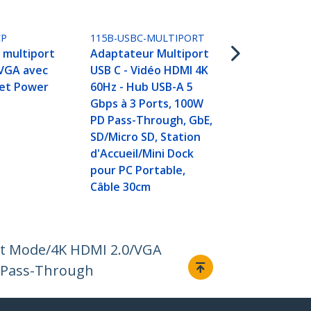
Power Deliv
USB-A
CP
115B-USBC-MULTIPORT
 multiport
Adaptateur Multiport
 VGA avec
USB C - Vidéo HDMI 4K
 et Power
60Hz - Hub USB-A 5
Gbps à 3 Ports, 100W
PD Pass-Through, GbE,
SD/Micro SD, Station
d'Accueil/Mini Dock
pour PC Portable,
Câble 30cm
Alt Mode/4K HDMI 2.0/VGA
D Pass-Through