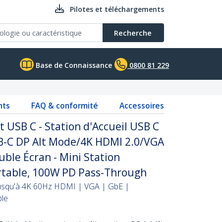
Pilotes et téléchargements
Recherche
Base de Connaissance
0800 81 229
nts
FAQ & conformité
Accessoires
 USB C - Station d'Accueil USB C
SB-C DP Alt Mode/4K HDMI 2.0/VGA
ble Écran - Mini Station
ortable, 100W PD Pass-Through
 Jusqu'à 4K 60Hz HDMI | VGA | GbE |
ble