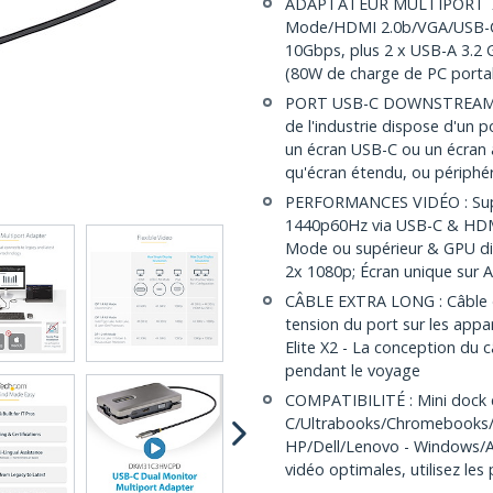
ADAPTATEUR MULTIPORT 7-IN
Mode/HDMI 2.0b/VGA/USB-C 
10Gbps, plus 2 x USB-A 3.
(80W de charge de PC portab
PORT USB-C DOWNSTREAM AV
de l'industrie dispose d'un
un écran USB-C ou un écran 
qu'écran étendu, ou périphé
PERFORMANCES VIDÉO : Supp
1440p60Hz via USB-C & HDMI
Mode ou supérieur & GPU dis
2x 1080p; Écran unique sur
CÂBLE EXTRA LONG : Câble d
tension du port sur les appa
Elite X2 - La conception du
pendant le voyage
COMPATIBILITÉ : Mini dock 
C/Ultrabooks/Chromebooks/
HP/Dell/Lenovo - Windows/
vidéo optimales, utilisez le