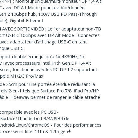
-1 : Moniteur unique/multi-moniteur DP 1.4 Alt
avec DP Alt Mode pour la vidéo/données
2 Gen 2 10Gbps hub, 100W USB PD Pass-Through
le), Gigabit Ethernet
EC SORTIE VIDÉO : Le 1er adaptateur non-TB
 port USB-C 10Gbps avec DP Alt Mode - Connectez
avec adaptateur d'affichage USB-C en tant
rique USB-C
ort double écran jusqu'à 1x 4K30Hz, 1x
 avec processeurs Intel 11th Gen DP 1.4 Alt
cret, fonctionne avec les PC DP 1.2 supportant
 Apple M1/2/3 Pro/Max
e 25cm pour une portée étendue réduisant la
reils 2-en-1 tels que Surface Pro 7/8, iPad Pro/HP
 câble Hideaway permet de ranger le câble attaché
compatible avec les PC USB-
Surface/Thunderbolt 3/4/USB4 de
Android/Linux/ChromeOS - Pour des performances
s processeurs Intel 11th & 12th gen+