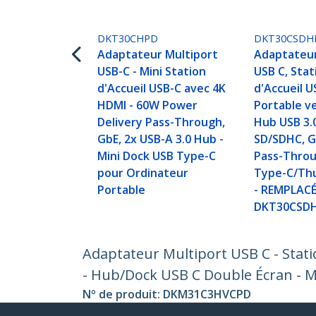
DKT30CHPD
DKT30CSDH
Adaptateur Multiport
Adaptateur
USB-C - Mini Station
USB C, Stat
d'Accueil USB-C avec 4K
d'Accueil U
HDMI - 60W Power
Portable v
Delivery Pass-Through,
Hub USB 3.0
GbE, 2x USB-A 3.0 Hub -
SD/SDHC, G
Mini Dock USB Type-C
Pass-Throu
pour Ordinateur
Type-C/Thu
Portable
- REMPLAC
DKT30CSD
Adaptateur Multiport USB C - Stati
- Hub/Dock USB C Double Écran - M
Nº de produit:
DKM31C3HVCPD