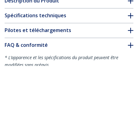
Description du Produit
Spécifications techniques
Pilotes et téléchargements
FAQ & conformité
* L’apparence et les spécifications du produit peuvent être
modifiées sans préavis
Barre d'alimentation à montage sur
bureau
Nº de produit:
PWRSTRPCLMP
Devenir partenaire
Où acheter
StarTech.com
Nouveautés