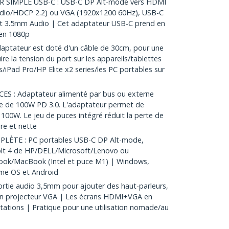
SIMPLE USB-C : USB-C DP Alt-mode vers HDMI
udio/HDCP 2.2) ou VGA (1920x1200 60Hz), USB-C
 et 3.5mm Audio | Cet adaptateur USB-C prend en
en 1080p
ptateur est doté d'un câble de 30cm, pour une
re la tension du port sur les appareils/tablettes
s/iPad Pro/HP Elite x2 series/les PC portables sur
S : Adaptateur alimenté par bus ou externe
e de 100W PD 3.0. L'adaptateur permet de
 100W. Le jeu de puces intégré réduit la perte de
ire et nette
ÈTE : PC portables USB-C DP Alt-mode,
lt 4 de HP/DELL/Microsoft/Lenovo ou
ook/MacBook (Intel et puce M1) | Windows,
me OS et Android
ortie audio 3,5mm pour ajouter des haut-parleurs,
 un projecteur VGA | Les écrans HDMI+VGA en
tations | Pratique pour une utilisation nomade/au