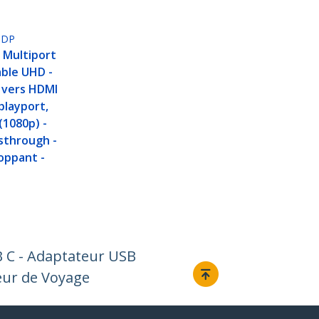
PDP
 Multiport
ble UHD -
 vers HDMI
splayport,
(1080p) -
sthrough -
oppant -
B C - Adaptateur USB
eur de Voyage