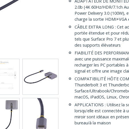
ADAPTATEUR DE MONITEUR 
2.0b (4K 60Hz/HDR/7.1ch A
Power Delivery 3.0 (100W),
charge la sortie HDMI+VGA 
CÂBLE EXTRA LONG : Cet ada
portée étendue et pour rédui
tels que Surface Pro 7 et plu
des supports élévateurs
FIABILITÉ DES PERFORMANCE
avec une puissance maximal
recharger les PC portables à
signal et offre une image cla
COMPATIBILITÉ HÔTE COMPL
Thunderbolt 3 et Thunderbo
Surface/Ultrabook/Chromeb
macOS, iPadOS, Linux, Chro
APPLICATIONS : Utilisez la s
lorsqu'elle est connectée à
miroir sont idéaux en présen
bureau/à la maison