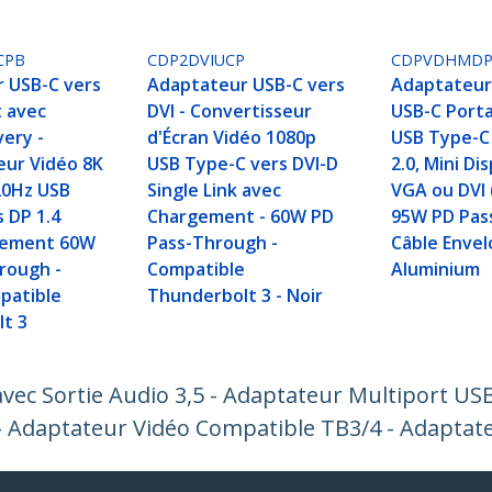
CPB
CDP2DVIUCP
CDPVDHMD
 USB-C vers
Adaptateur USB-C vers
Adaptateur
t avec
DVI - Convertisseur
USB-C Porta
very -
d'Écran Vidéo 1080p
USB Type-C
eur Vidéo 8K
USB Type-C vers DVI-D
2.0, Mini Di
20Hz USB
Single Link avec
VGA ou DVI 
 DP 1.4
Chargement - 60W PD
95W PD Pas
gement 60W
Pass-Through -
Câble Envel
rough -
Compatible
Aluminium
patible
Thunderbolt 3 - Noir
t 3
ec Sortie Audio 3,5 - Adaptateur Multiport US
- Adaptateur Vidéo Compatible TB3/4 - Adaptat