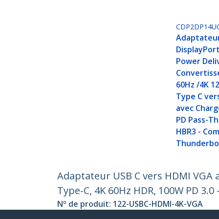
CDP2DP14U
Adaptateur
DisplayPor
Power Deli
Convertiss
60Hz /4K 1
Type C vers
avec Char
PD Pass-Th
HBR3 - Com
Thunderbol
Adaptateur USB C vers HDMI VGA av
Type-C, 4K 60Hz HDR, 100W PD 3.0 
Nº de produit:
122-USBC-HDMI-4K-VGA