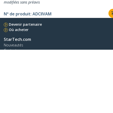
modifiées sans préavis
Nº de produit:
ADCIIVAM
Devenir partenaire
Où acheter
StarTech.com
Nouveautés
Contact
À propos de nous
Carrières
Qualité et conformité
Blog
Assistance clientèle
Base de Connaissance
Pilotes et téléchargements
Support FAQs
Assistance
Politique de garantie