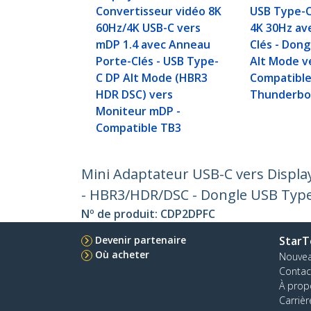
Convertisseur vidéo 8K
USB Type-C
60Hz/4K USB-C vers
4K 30Hz av
mDP 1.4 avec Anneau
Clés - Don
Porte-Clés - USB Type-
Alt Mode v
C DP Alt Mode (HBR3
Compatible
HDR DSC) vers
Thunderbol
Moniteur mDP -
Compatible TB3
Mini Adaptateur USB-C vers Display
- HBR3/HDR/DSC - Dongle USB Type
Nº de produit:
CDP2DPFC
Devenir partenaire
StarT
Où acheter
Nouve
Contac
À prop
Carrièr