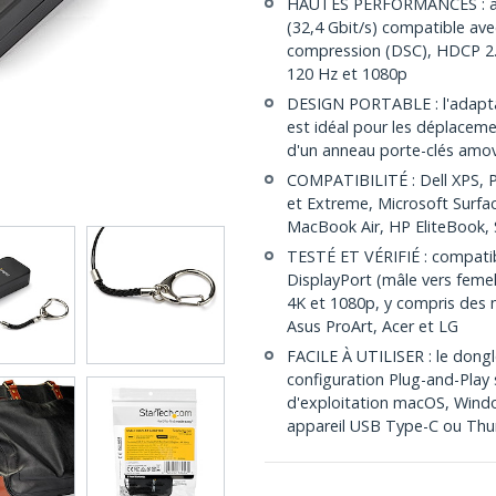
HAUTES PERFORMANCES : ada
(32,4 Gbit/s) compatible a
compression (DSC), HDCP 2.2
120 Hz et 1080p
DESIGN PORTABLE : l'adapta
est idéal pour les déplacemen
d'un anneau porte-clés amovi
COMPATIBILITÉ : Dell XPS, P
et Extreme, Microsoft Surf
MacBook Air, HP EliteBook,
TESTÉ ET VÉRIFIÉ : compatib
DisplayPort (mâle vers fem
4K et 1080p, y compris des 
Asus ProArt, Acer et LG
FACILE À UTILISER : le dong
configuration Plug-and-Play 
d'exploitation macOS, Windo
appareil USB Type-C ou Thu