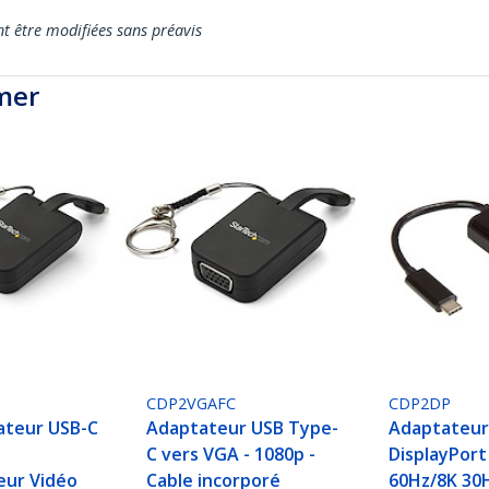
nt être modifiées sans préavis
mer
CDP2VGAFC
CDP2DP
ateur USB-C
Adaptateur USB Type-
Adaptateur
-
C vers VGA - 1080p -
DisplayPort
eur Vidéo
Cable incorporé
60Hz/8K 30H