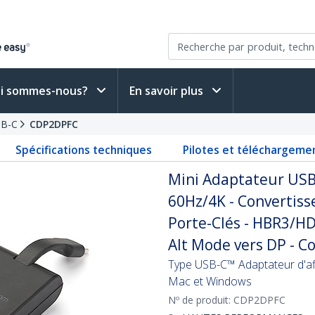
i sommes-nous?
En savoir plus
SB-C
CDP2DPFC
Spécifications techniques
Pilotes et téléchargeme
Mini Adaptateur USB-
60Hz/4K - Convertiss
Porte-Clés - HBR3/H
Alt Mode vers DP - C
Type USB-C™ Adaptateur d'aff
Mac et Windows
Nº de produit:
CDP2DPFC