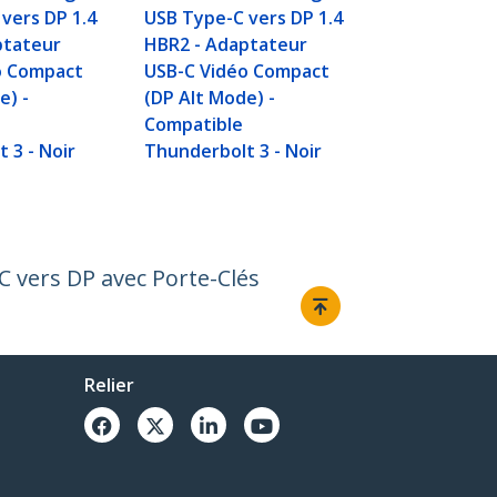
vers DP 1.4
USB Type-C vers DP 1.4
ptateur
HBR2 - Adaptateur
o Compact
USB-C Vidéo Compact
e) -
(DP Alt Mode) -
Compatible
 3 - Noir
Thunderbolt 3 - Noir
C vers DP avec Porte-Clés
Relier