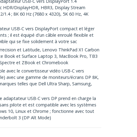
ptateur USB-C vers DisplayPort 1.4
vec HDR/DisplayHDR, HBR3, Display Stream
/1.4 ; 8K 60 Hz (7680 x 4320), 5K 60 Hz, 4K
teur USB-C vers DisplayPort compact et léger
ts ; il est équipé d'un câble enroulé flexible et
ble qui se fixe solidement à votre sac
recision et Latitude, Lenovo ThinkPad X1 Carbon
ace Book et Surface Laptop 3, MacBook Pro, TB3
 Spectre et ZBook et Chromebook
le avec le convertisseur vidéo USB-C vers
elle) avec une gamme de moniteurs/écrans DP 8K,
marques telles que Dell Ultra Sharp, Samsung,
le adaptateur USB-C vers DP prend en charge la
sans pilote et est compatible avec les systèmes
ws 10, Linux et Chrome ; fonctionne avec tout
nderbolt 3 (DP Alt Mode)