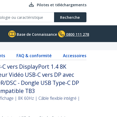
Pilotes et téléchargements
Recherche
Base de Connaissance
0800 111 278
nts
FAQ & conformité
Accessoires
C vers DisplayPort 1.4 8K
eur Vidéo USB-C vers DP avec
DR/DSC - Dongle USB Type-C DP
ompatible TB3
ichage | 8K 60Hz | Câble flexible intégré |