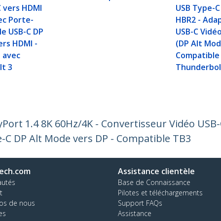
 vers HDMI
USB Type-C 
ec Porte-
HBR2 - Ada
gle USB-C DP
USB-C Vidé
ers HDMI -
(DP Alt Mod
 avec
Compatible
t 3
Thunderbolt
Port 1.4 8K 60Hz/4K - Convertisseur Vidéo USB-
-C DP Alt Mode vers DP - Compatible TB3
ech.com
Assistance clientèle
autés
Base de Connaissance
t
Pilotes et téléchargements
os de nous
Support FAQs
es
Assistance