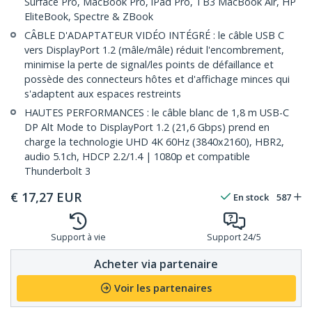
Surface Pro, MacBook Pro, iPad Pro, TB3 MacBook Air, HP
EliteBook, Spectre & ZBook
CÂBLE D'ADAPTATEUR VIDÉO INTÉGRÉ : le câble USB C
vers DisplayPort 1.2 (mâle/mâle) réduit l'encombrement,
minimise la perte de signal/les points de défaillance et
possède des connecteurs hôtes et d'affichage minces qui
s'adaptent aux espaces restreints
HAUTES PERFORMANCES : le câble blanc de 1,8 m USB-C
DP Alt Mode to DisplayPort 1.2 (21,6 Gbps) prend en
charge la technologie UHD 4K 60Hz (3840x2160), HBR2,
audio 5.1ch, HDCP 2.2/1.4 | 1080p et compatible
Thunderbolt 3
€
17,27
EUR
En stock
587
Support à vie
Support 24/5
Acheter via partenaire
Voir les partenaires