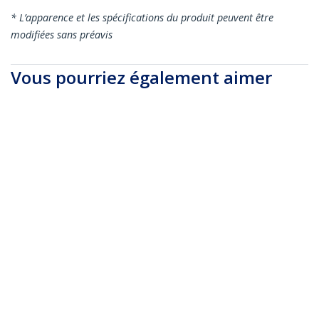
* L’apparence et les spécifications du produit peuvent être
modifiées sans préavis
Vous pourriez également aimer
CDP2DPMM1MW
CDP2DPMM6B
Câble Adaptateur
Câble Adaptateur
USB C vers
USB C vers