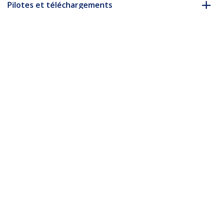
Pilotes et téléchargements
FAQ & conformité
Accessoires
* L’apparence et les spécifications du produit peuvent être
modifiées sans préavis
Vous pourriez également aimer
CDP2HD4K60W
Adaptateur USB-C
vers HDMI - 4K 60 Hz -
Blanc
CDP2HD4K60
Adaptateur USB C