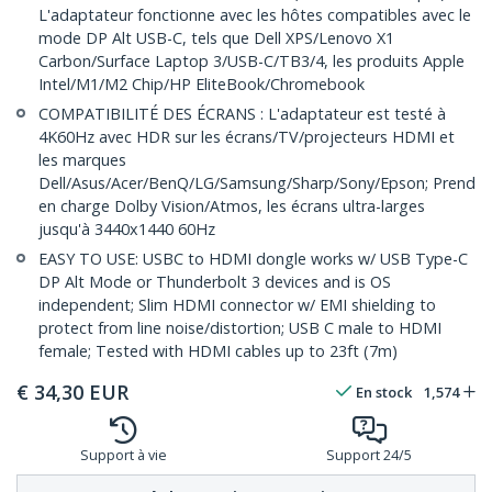
L'adaptateur fonctionne avec les hôtes compatibles avec le
mode DP Alt USB-C, tels que Dell XPS/Lenovo X1
Carbon/Surface Laptop 3/USB-C/TB3/4, les produits Apple
Intel/M1/M2 Chip/HP EliteBook/Chromebook
COMPATIBILITÉ DES ÉCRANS : L'adaptateur est testé à
4K60Hz avec HDR sur les écrans/TV/projecteurs HDMI et
les marques
Dell/Asus/Acer/BenQ/LG/Samsung/Sharp/Sony/Epson; Prend
en charge Dolby Vision/Atmos, les écrans ultra-larges
jusqu'à 3440x1440 60Hz
EASY TO USE: USBC to HDMI dongle works w/ USB Type-C
DP Alt Mode or Thunderbolt 3 devices and is OS
independent; Slim HDMI connector w/ EMI shielding to
protect from line noise/distortion; USB C male to HDMI
female; Tested with HDMI cables up to 23ft (7m)
€
34,30
EUR
En stock
1,574
Support à vie
Support 24/5