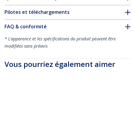
Pilotes et téléchargements
FAQ & conformité
* L’apparence et les spécifications du produit peuvent être
modifiées sans préavis
Vous pourriez également aimer
CDP2HD4K60H
Adaptateur USB
Type-C vers HDMI 4K
CDP2HD4K60
60 Hz avec HDR
Adaptateur USB C
vers HDMI -