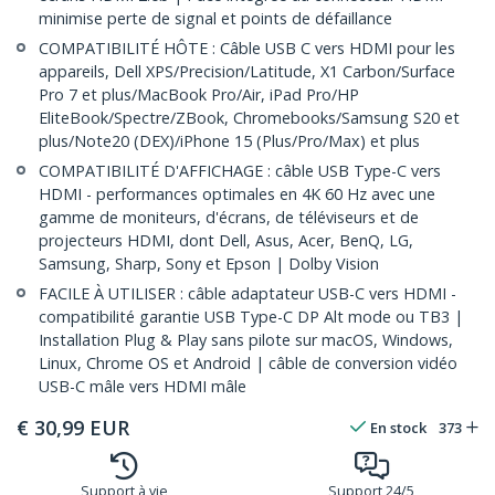
minimise perte de signal et points de défaillance
COMPATIBILITÉ HÔTE : Câble USB C vers HDMI pour les
appareils, Dell XPS/Precision/Latitude, X1 Carbon/Surface
Pro 7 et plus/MacBook Pro/Air, iPad Pro/HP
EliteBook/Spectre/ZBook, Chromebooks/Samsung S20 et
plus/Note20 (DEX)/iPhone 15 (Plus/Pro/Max) et plus
COMPATIBILITÉ D'AFFICHAGE : câble USB Type-C vers
HDMI - performances optimales en 4K 60 Hz avec une
gamme de moniteurs, d'écrans, de téléviseurs et de
projecteurs HDMI, dont Dell, Asus, Acer, BenQ, LG,
Samsung, Sharp, Sony et Epson | Dolby Vision
FACILE À UTILISER : câble adaptateur USB-C vers HDMI -
compatibilité garantie USB Type-C DP Alt mode ou TB3 |
Installation Plug & Play sans pilote sur macOS, Windows,
Linux, Chrome OS et Android | câble de conversion vidéo
USB-C mâle vers HDMI mâle
€
30,99
EUR
En stock
373
Support à vie
Support 24/5