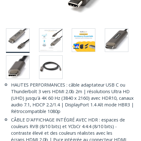
HAUTES PERFORMANCES : câble adaptateur USB C ou
Thunderbolt 3 vers HDMI 2.0b 2m | résolutions Ultra HD
(UHD) jusqu'à 4K 60 Hz (3840 x 2160) avec HDR10, canaux
audio 7.1, HDCP 2.2/1.4 | DisplayPort 1.4 Alt mode HBR3 |
Rétrocompatible 1080p
CÂBLE D'AFFICHAGE INTÉGRÉ AVEC HDR : espaces de
couleurs RVB (8/10 bits) et YCbCr 4:4:4 (8/10 bits) -
contraste élevé et des couleurs réalistes avec les
écrans HDMI 2.0b | Puce intégrée au connecteur HDMI