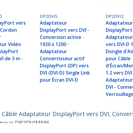
0
DP2DVIS
DP2DVI2
ayPort vers
Adaptateur
Adaptateu
e/Cordon
DisplayPort vers DVI -
DisplayPort 
r
Conversion active -
Adaptateur
eur Vidéo
1920 x 1200 -
vers DVI-D 
playPort
Adaptateur
Dongle d'A
VI de 3 m -
Convertisseur actif
pour Câble
DisplayPort (DP) vers
d'Écran/Mo
DVI (DVI-D) Single Link
1.2 vers DVI
pour Écran DVI-D
Adaptateur
DVI - Conne
Verrouillag
, Câble Adaptateur DisplayPort vers DVI, Conver
t pour DP2DVIMM6