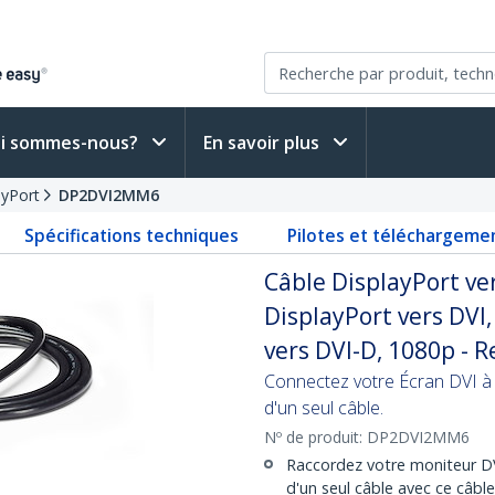
i sommes-nous?
En savoir plus
ayPort
DP2DVI2MM6
Spécifications techniques
Pilotes et téléchargeme
Câble DisplayPort ve
DisplayPort vers DVI
vers DVI-D, 1080p 
Connectez votre Écran DVI à 
d'un seul câble.
Nº de produit:
DP2DVI2MM6
Raccordez votre moniteur DV
d'un seul câble avec ce câbl