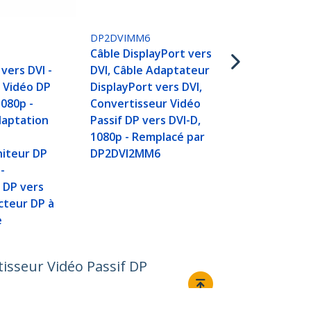
DVI - Câble
Convertisse
DP2DVIMM6
Adaptateur 
r
Câble DisplayPort vers
DisplayPort 
vers DVI -
DVI, Câble Adaptateur
(DVI-D) de 9
 Vidéo DP
DisplayPort vers DVI,
vers DVI 192
1080p -
Convertisseur Vidéo
Noir
daptation
Passif DP vers DVI-D,
1080p - Remplacé par
niteur DP
DP2DVI2MM6
 -
 DP vers
cteur DP à
e
tisseur Vidéo Passif DP