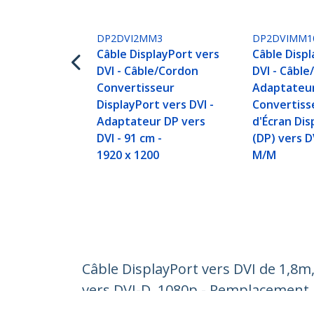
DP2DVI2MM3
DP2DVIMM1
Câble DisplayPort vers
Câble Displ
DVI - Câble/Cordon
DVI - Câbl
Convertisseur
Adaptateu
DisplayPort vers DVI -
Convertiss
Adaptateur DP vers
d'Écran Dis
DVI - 91 cm -
(DP) vers D
1920 x 1200
M/M
Câble DisplayPort vers DVI de 1,8m
vers DVI-D, 1080p - Remplacemen
Nº de produit:
DP2DVI2MM6