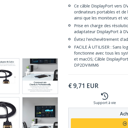
Ce câble DisplayPort vers DV
ordinateurs portables et de 
ainsi que les moniteurs et v
Prise en charge des résoluti
adaptateur DisplayPort à DV
Évitez l'enchevêtrement d'a
FACILE À UTILISER : Sans logi
fonctionne avec tous les sy
et macOS; Câble DisplayPor
DP2DVIMM6
€
9,71
EUR
Support à vie
Ach