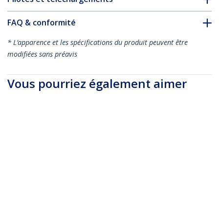
FAQ & conformité
* L’apparence et les spécifications du produit peuvent être
modifiées sans préavis
Vous pourriez également aimer
MDP2HDMM1MB
Câble Mini
DisplayPort vers
HDMI - 1m - 4K 30Hz -
DP2HDMM2MB
Câble DisplayPort
Câble Adaptateur