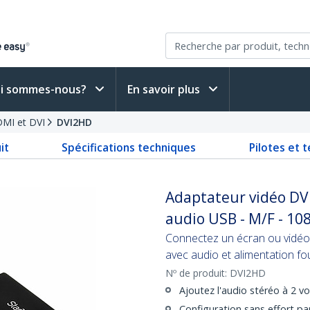
i sommes-nous?
En savoir plus
DMI et DVI
DVI2HD
it
Spécifications techniques
Pilotes et 
Adaptateur vidéo DVI
audio USB - M/F - 10
Connectez un écran ou vidéo
avec audio et alimentation fo
Nº de produit:
DVI2HD
Ajoutez l'audio stéréo à 2 v
Configuration sans effort par