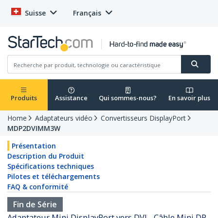
Suisse
Français
Produits
Assistance
Qui sommes-nous?
En savoir plus
Home
Adaptateurs vidéo
Convertisseurs DisplayPort
MDP2DVIMM3W
Présentation
Description du Produit
Spécifications techniques
Pilotes et téléchargements
FAQ & conformité
Fin de Série
Adaptateur Mini DisplayPort vers DVI - Câble Mini DP