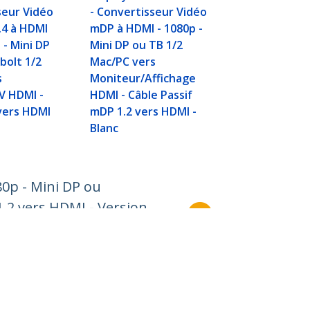
seur Vidéo
- Convertisseur Vidéo
.4 à HDMI
mDP à HDMI - 1080p -
 - Mini DP
Mini DP ou TB 1/2
bolt 1/2
Mac/PC vers
s
Moniteur/Affichage
V HDMI -
HDMI - Câble Passif
vers HDMI
mDP 1.2 vers HDMI -
Blanc
0p - Mini DP ou
.2 vers HDMI - Version
Relier