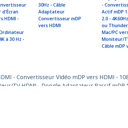
onvertisseur
30Hz - Câble
- Convertis
 d'Écran
Adaptateur
Actif mDP 1
rs HDMI -
Convertisseur mDP
2.0 - 4K60Hz
vers HDMI
ou Thunder
Ordinateur
Mac/PC ver
4K à 30 Hz -
Moniteur/T
Câble mDP 
HDMI - Convertisseur Vidéo mDP vers HDMI - 108
eur/TV HDMI - Dongle Adaptateur Passif mDP 1
ech.com
Assistance clientèle
autés
Base de Connaissance
t
Pilotes et téléchargements