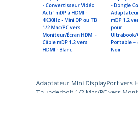
- Convertisseur Vidéo
- Dongle C
Actif mDP à HDMI -
Adaptateur
4K30Hz - Mini DP ou TB
mDP 1.2 ve
1/2 Mac/PC vers
pour
Moniteur/Écran HDMI -
Ultrabook/
Câble mDP 1.2 vers
Portable – 
HDMI - Blanc
Noir
Adaptateur Mini DisplayPort vers 
Thunderbolt 1/2 Mac/PC vers Monit
améliorée est MDP2HDEC
Nº de produit:
MDP2HDMI
Devenir partenaire
StarT
Où acheter
Nouve
Contac