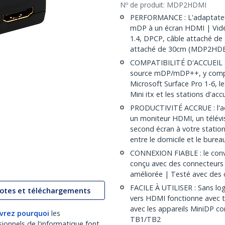
Nº de produit:
MDP2HDMI
PERFORMANCE : L'adaptateu
mDP à un écran HDMI | Vid
1.4, DPCP, câble attaché de
attaché de 30cm (MDP2HD
COMPATIBILITÉ D'ACCUEIL : 
source mDP/mDP++, y compr
Microsoft Surface Pro 1-6, le
Mini itx et les stations d'accu
PRODUCTIVITÉ ACCRUE : l'a
un moniteur HDMI, un télévi
second écran à votre station 
entre le domicile et le burea
CONNEXION FIABLE : le conve
conçu avec des connecteurs 
améliorée | Testé avec des
FACILE À UTILISER : Sans log
lotes et téléchargements
vers HDMI fonctionne avec t
avec les appareils MiniDP c
vrez pourquoi
les
TB1/TB2
sionnels de l'informatique font