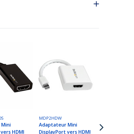
MDP2HDMM
Câble Mini D
vers HDMI - 
30Hz - Câbl
Adaptateur
0S
MDP2HDW
Convertiss
 Mini
Adaptateur Mini
vers HDMI
 vers HDMI
DisplayPort vers HDMI