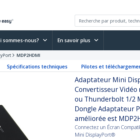
i sommes-nous?
En savoir plus
ayPort
MDP2HDMI
Spécifications techniques
Pilotes et téléchargeme
Adaptateur Mini Disp
Convertisseur Vidéo 
ou Thunderbolt 1/2 
Dongle Adaptateur Pa
améliorée est MDP2
Connectez un Écran Compat
Mini DisplayPort®