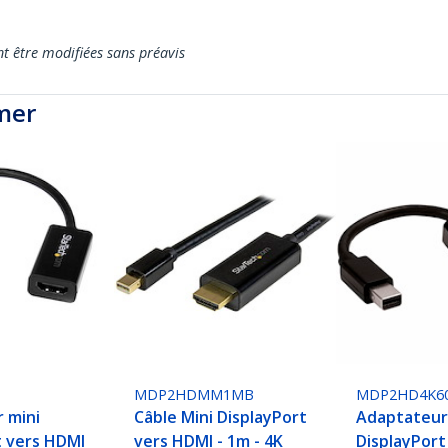
nt être modifiées sans préavis
mer
S
MDP2HDMM1MB
MDP2HD4K6
 mini
Câble Mini DisplayPort
Adaptateur
t vers HDMI
vers HDMI - 1m - 4K
DisplayPort