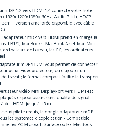
r mDP 1.2 vers HDMI 1.4 connecte votre hôte
éo 1920x1200/1080p 60Hz, Audio 7.1ch, HDCP
 13cm | Version améliorée disponible avec câble
EC)
l'adaptateur mDP vers HDMI prend en charge la
is TB1/2, MacBooks, MacBook Air et Mac Mini,
s ordinateurs de bureau, les PC, les ordinateurs
eil
daptateur mDP/HDMI vous permet de connecter
seur ou un vidéoprojecteur, ou d'ajouter un
de travail ; le format compact facilite le transport
u
rtisseur vidéo Mini-DisplayPort vers HDMI est
plaqués or pour assurer une qualité de signal
 câbles HDMI jusqu'à 15 m
iciel ni pilote requis, le dongle adaptateur mDP
ous les systèmes d'exploitation - Compatible
omme les PC Microsoft Surface ou les MacBook