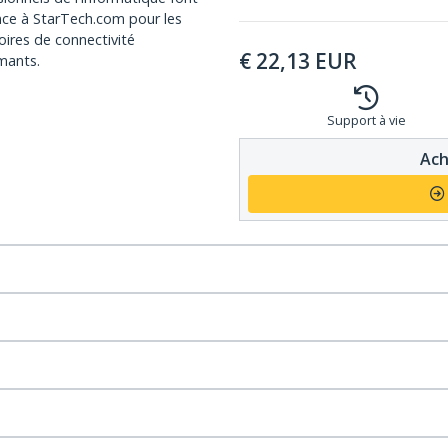
nce à StarTech.com pour les
oires de connectivité
€
22,13
EUR
mants.
Support à vie
Ach