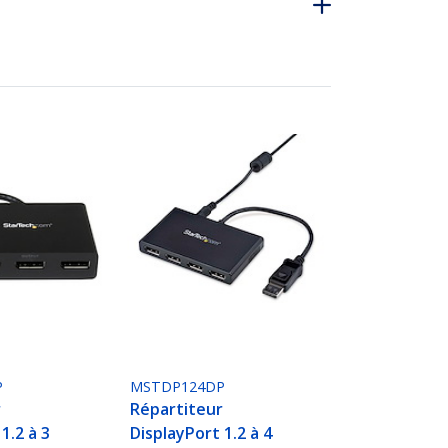
P
MSTDP124DP
r
Répartiteur
1.2 à 3
DisplayPort 1.2 à 4