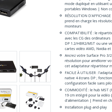
mode dupliqué en utilisant u
portables Windows | Non c
RÉSOLUTION D'AFFICHAGE : 
prend en charge les résoluti
moniteurs
COMPATIBILITÉ : le réparti
avec les CG des ordinateurs
DP 1.2/HBR2/MST ou une vers
cartes vidéo AMD, Nvidia et 
Ancrez votre Surface Pro 3/2
résolution pour améliorer vo
cet adaptateur répartiteur m
FACILE À UTILISER : l'adapt
native 4 écrans DP ; foncti
configuration facile sans pil
COMMODITÉ : le hub MST (Mu
19 cm intégré pour la vidéo 
d'alimentation | Prend en c
Installation plug-and-play