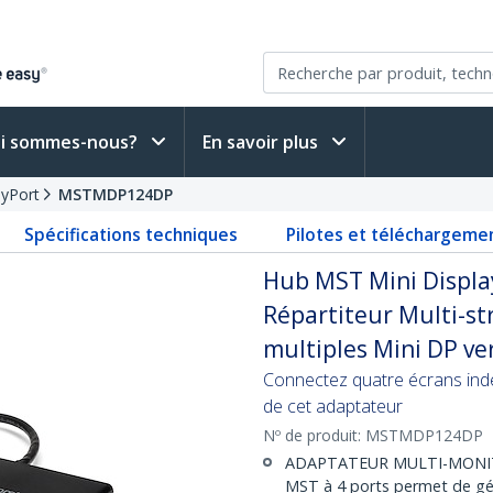
i sommes-nous?
En savoir plus
ayPort
MSTMDP124DP
Spécifications techniques
Pilotes et téléchargeme
Hub MST Mini Display
Répartiteur Multi-st
multiples Mini DP ver
Connectez quatre écrans indé
de cet adaptateur
Nº de produit:
MSTMDP124DP
ADAPTATEUR MULTI-MONITE
MST à 4 ports permet de gé