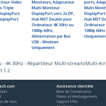
iteur Vidéo
Moniteurs, Adaptateur
ports, Ada
s Triple
Multi-Moniteur
Multi-Moni
DisplayPort
DisplayPort vers 2x DP,
DisplayPort
DisplayPort
Hub MST Double pour
Hub MST Do
Ordinateur 4K 30Hz ou
Ordinateur 
1080p 60Hz,
1080p 60Hz
Alimentation par Bus
Uniquemen
USB - Windows
Uniquement
 - 4K 30Hz - Répartiteur Multi-stream/Multi-éc
t 1.2
ech.com
Assistance clientèle
autés
Base de Connaissance
t
Pilotes et téléchargements
os de nous
Support FAQs