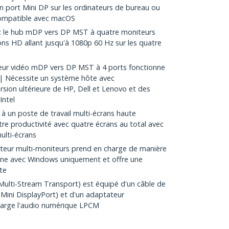
n port Mini DP sur les ordinateurs de bureau ou
ompatible avec macOS
le hub mDP vers DP MST à quatre moniteurs
ons HD allant jusqu'à 1080p 60 Hz sur les quatre
teur vidéo mDP vers DP MST à 4 ports fonctionne
 | Nécessite un système hôte avec
ion ultérieure de HP, Dell et Lenovo et des
Intel
 à un poste de travail multi-écrans haute
tre productivité avec quatre écrans au total avec
ulti-écrans
ateur multi-moniteurs prend en charge de manière
onne avec Windows uniquement et offre une
ote
lti-Stream Transport) est équipé d'un câble de
(Mini DisplayPort) et d'un adaptateur
harge l'audio numérique LPCM