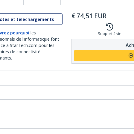
€
74,51
EUR
lotes et téléchargements
vrez pourquoi
les
Support à vie
sionnels de l'informatique font
Ach
nce à StarTech.com pour les
oires de connectivité
mants.