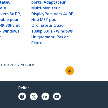
ptateur
ports, Adaptateur
teur
Multi-Moniteur
 vers 3x DP,
DisplayPort vers 4x DP,
uble pour
Hub MST pour
4K 30Hz et
Ordinateur Quad
 - Windows
1080p 60Hz - Windows
t
Uniquement, Pas de
Pilote
rans/vers Écrans
Relier