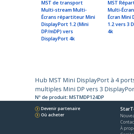
MST de transport
MST Répart
Multi-stream Multi-
Multi-Écran
Écrans répartiteur Mini
Écran Mini 
DisplayPort 1.2 (Mini
1.2 vers 3 
DP/mDP) vers
4k
DisplayPort 4k
Hub MST Mini DisplayPort à 4 ports
multiples Mini DP vers 3 DisplayPor
Nº de produit:
MSTMDP124DP
Devenir partenaire
StarT
Où acheter
Nouve
Contac
À prop