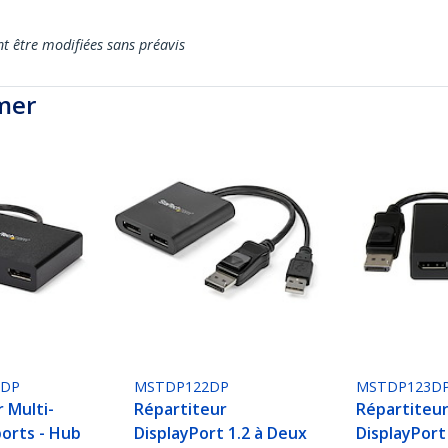
nt être modifiées sans préavis
mer
3DP
MSTDP122DP
MSTDP123D
 Multi-
Répartiteur
Répartiteu
ports - Hub
DisplayPort 1.2 à Deux
DisplayPort 