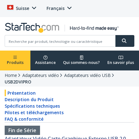
Suisse
Français
Produits
Assistance
Qui sommes-nous?
En savoir plus
Home
Adaptateurs vidéo
Adaptateurs vidéo USB
USB2DVIPRO
Présentation
Description du Produit
Spécifications techniques
Pilotes et téléchargements
FAQ & conformité
Fin de Série
Adaptateur Vidéo Carte Graphique Externe USB 2.0