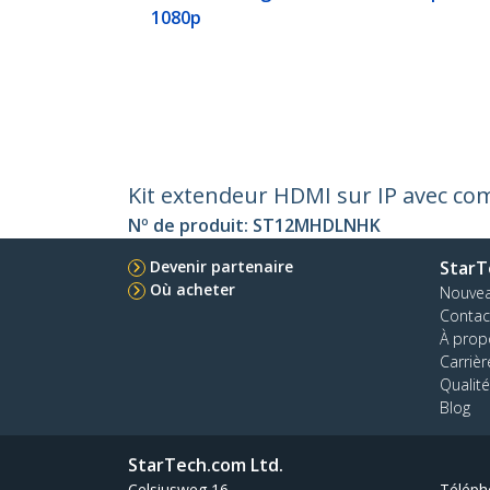
1080p
Kit extendeur HDMI sur IP avec co
Nº de produit:
ST12MHDLNHK
Devenir partenaire
StarT
Où acheter
Nouve
Contac
À prop
Carrièr
Qualité
Blog
StarTech.com Ltd.
Celsiusweg 16
Téléph