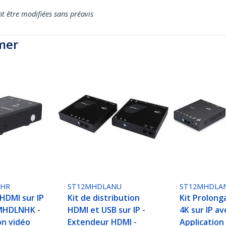
nt être modifiées sans préavis
mer
NHR
ST12MHDLANU
ST12MHDLA
HDMI sur IP
Kit de distribution
Kit Prolon
MHDLNHK -
HDMI et USB sur IP -
4K sur IP av
n vidéo
Extendeur HDMI -
Application