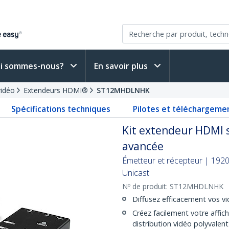
i sommes-nous?
En savoir plus
vidéo
Extendeurs HDMI®
ST12MHDLNHK
Spécifications techniques
Pilotes et téléchargeme
Kit extendeur HDMI s
avancée
Émetteur et récepteur | 1920
Unicast
Nº de produit:
ST12MHDLNHK
Diffusez efficacement vos vid
Créez facilement votre affi
distribution vidéo polyvalent