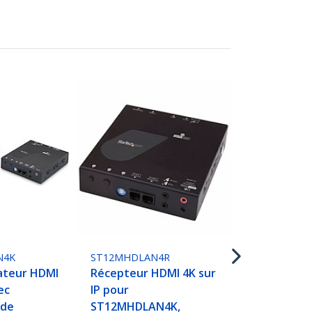
ST12MHDLN
HDMI 1080p 
Extender - 
intégré - Ju
N4K
ST12MHDLAN4R
gateur HDMI
Récepteur HDMI 4K sur
ec
IP pour
 de
ST12MHDLAN4K,