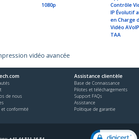
1080p
Contrôle Vi
IP Évolutif 
en Charge 
Vidéo AVoI
TAA
mpression vidéo avancée
ech.com
Assistance clientèle
autés
Base de Connaissance
t
Pilotes et téléchargements
os de nous
Support FAQs
es
Assistance
 et conformité
Politique de garantie
one:
+41 44 511 16 54