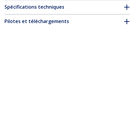
Spécifications techniques
Pilotes et téléchargements
FAQ & conformité
Accessoires
* L’apparence et les spécifications du produit peuvent être
modifiées sans préavis
Vous pourriez également aimer