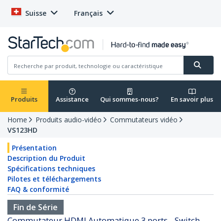
Suisse
Français
Produits
Assistance
Qui sommes-nous?
En savoir plus
Home
Produits audio-vidéo
Commutateurs vidéo
VS123HD
Présentation
Description du Produit
Spécifications techniques
Pilotes et téléchargements
FAQ & conformité
Fin de Série
Commutateur HDMI Automatique 3 ports - Switch