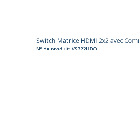
Switch Matrice HDMI 2x2 avec Comm
Nº de produit:
VS222HDQ
Devenir partenaire
StarT
Où acheter
Nouve
Contac
À prop
Carrièr
Qualité
Blog
StarTech.com Ltd.
Celsiusweg 16
Téléph
5928 PR Venlo
Appel g
The Netherlands