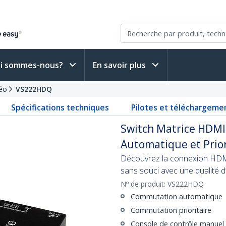
i sommes-nous?
En savoir plus
éo
VS222HDQ
Spécifications techniques
Pilotes et téléchargeme
Switch Matrice HDMI
Automatique et Prior
Découvrez la connexion HDMI 
sans souci avec une qualité d
Nº de produit:
VS222HDQ
Commutation automatique
Commutation prioritaire
Console de contrôle manuel 