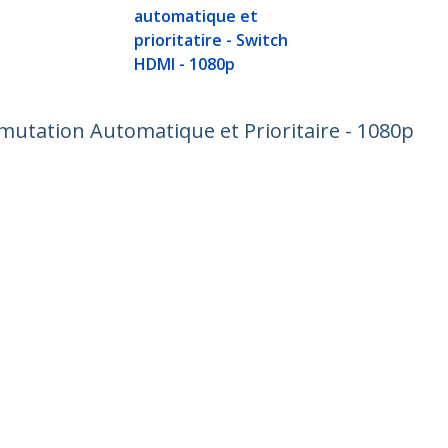
automatique et
prioritatire - Switch
HDMI - 1080p
utation Automatique et Prioritaire - 1080p
ech.com
Assistance clientèle
autés
Base de Connaissance
t
Pilotes et téléchargements
os de nous
Support FAQs
es
Assistance
 et conformité
Politique de garantie
one:
+41 44 511 16 54
ratuit:
0800 111 278