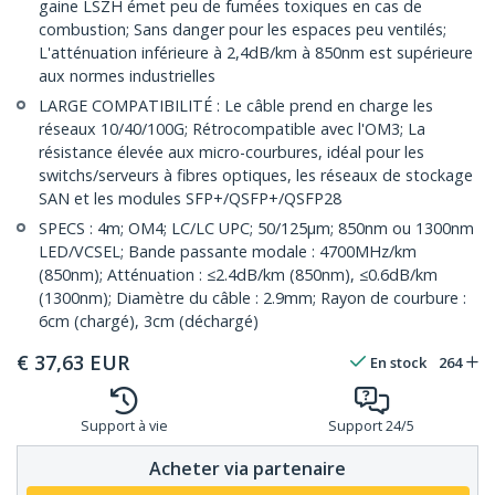
gaine LSZH émet peu de fumées toxiques en cas de
combustion; Sans danger pour les espaces peu ventilés;
L'atténuation inférieure à 2,4dB/km à 850nm est supérieure
aux normes industrielles
LARGE COMPATIBILITÉ : Le câble prend en charge les
réseaux 10/40/100G; Rétrocompatible avec l'OM3; La
résistance élevée aux micro-courbures, idéal pour les
switchs/serveurs à fibres optiques, les réseaux de stockage
SAN et les modules SFP+/QSFP+/QSFP28
SPECS : 4m; OM4; LC/LC UPC; 50/125µm; 850nm ou 1300nm
LED/VCSEL; Bande passante modale : 4700MHz/km
(850nm); Atténuation : ≤2.4dB/km (850nm), ≤0.6dB/km
(1300nm); Diamètre du câble : 2.9mm; Rayon de courbure :
6cm (chargé), 3cm (déchargé)
€
37,63
EUR
En stock
264
Support à vie
Support 24/5
Acheter via partenaire