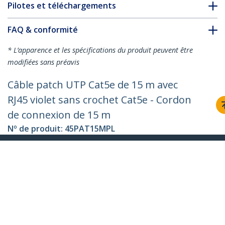
Pilotes et téléchargements
FAQ & conformité
* L’apparence et les spécifications du produit peuvent être
modifiées sans préavis
Câble patch UTP Cat5e de 15 m avec
RJ45 violet sans crochet Cat5e - Cordon
de connexion de 15 m
Nº de produit:
45PAT15MPL
Devenir partenaire
Où acheter
StarTech.com
Nouveautés
Contact
À propos de nous
Carrières