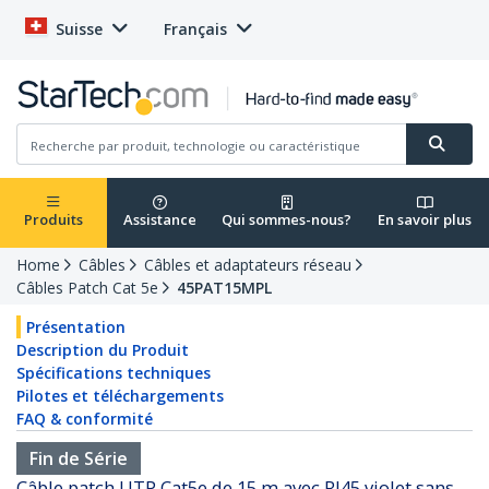
Suisse
Français
Produits
Assistance
Qui sommes-nous?
En savoir plus
Home
Câbles
Câbles et adaptateurs réseau
Câbles Patch Cat 5e
45PAT15MPL
Présentation
Description du Produit
Spécifications techniques
Pilotes et téléchargements
FAQ & conformité
Fin de Série
Câble patch UTP Cat5e de 15 m avec RJ45 violet sans