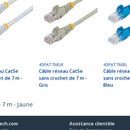
H
45PAT7MGR
45PAT7MBL
au Cat5e
Câble réseau Cat5e
Câble rése
t de 7 m -
sans crochet de 7 m -
sans croche
Gris
Bleu
 7 m - Jaune
ech.com
Assistance clientèle