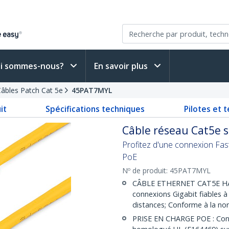
i sommes-nous?
En savoir plus
âbles Patch Cat 5e
45PAT7MYL
it
Spécifications techniques
Pilotes et 
Câble réseau Cat5e s
Profitez d'une connexion Fas
PoE
Nº de produit:
45PAT7MYL
CÂBLE ETHERNET CAT5E HAU
connexions Gigabit fiables 
distances; Conforme à la no
PRISE EN CHARGE POE : Cond