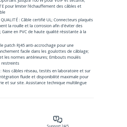
ortant jusqu’à 100 W pour VoIP et sécurité;
E pour limiter l’échauffement des câbles et
ble
LITÉ : Câble certifié UL; Connecteurs plaqués
t la rouille et la corrosion afin d'éviter des
 Gaine en PVC de haute qualité résistante à la
e patch RJ45 anti-accrochage pour une
ranchement facile dans les goulottes de câblage;
t les normes antérieures; Embouts moulés
 restreints
 Nos câbles réseau, testés en laboratoire et sur
, intégration fluide et disponibilité maximale pour
e et sur site. Assistance technique multilingue
Support 24/5