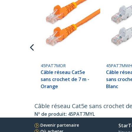
45PAT7MOR
45PAT7MW
Câble réseau Cat5e
Câble rése
sans crochet de 7 m -
sans croche
Orange
Blanc
Câble réseau Cat5e sans crochet de
Nº de produit:
45PAT7MYL
Devenir partenaire
StarT
Où acheter