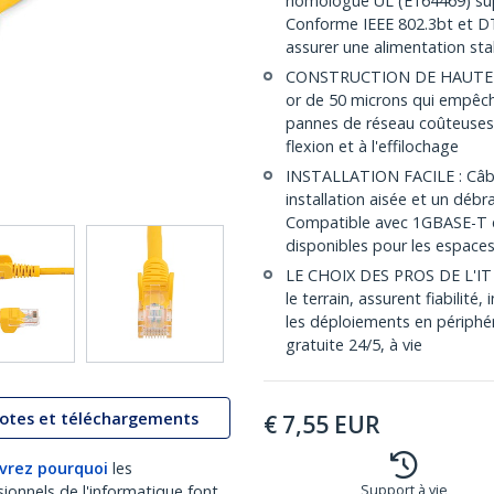
homologué UL (E164469) supp
Conforme IEEE 802.3bt et DT
assurer une alimentation sta
CONSTRUCTION DE HAUTE QUA
or de 50 microns qui empêchen
pannes de réseau coûteuses;
flexion et à l'effilochage
INSTALLATION FACILE : Câbl
installation aisée et un déb
Compatible avec 1GBASE-T e
disponibles pour les espaces
LE CHOIX DES PROS DE L'IT :
le terrain, assurent fiabilité
les déploiements en périphéri
gratuite 24/5, à vie
lotes et téléchargements
€
7,55
EUR
vrez pourquoi
les
sionnels de l'informatique font
Support à vie