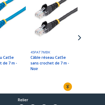
45PAT7MRD
Câble résea
sans crochet
Rouge
45PAT7MBK
au Cat5e
Câble réseau Cat5e
t de 7 m -
sans crochet de 7 m -
Noir
Relier