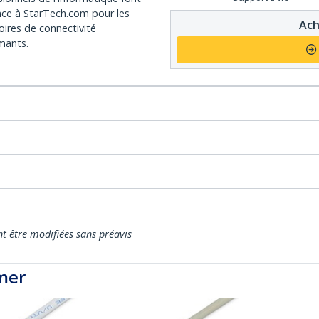
nce à StarTech.com pour les
Ach
oires de connectivité
mants.
nt être modifiées sans préavis
mer