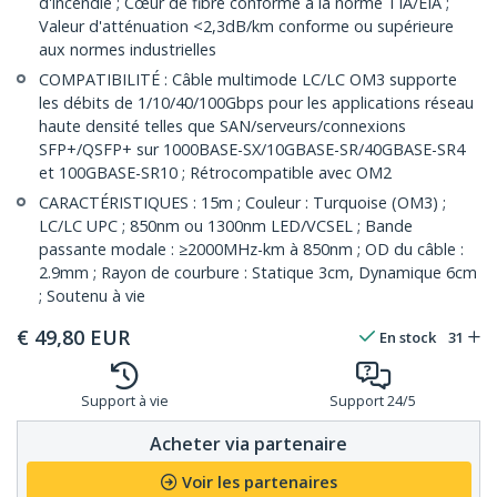
d'incendie ; Cœur de fibre conforme à la norme TIA/EIA ;
Valeur d'atténuation <2,3dB/km conforme ou supérieure
aux normes industrielles
COMPATIBILITÉ : Câble multimode LC/LC OM3 supporte
les débits de 1/10/40/100Gbps pour les applications réseau
haute densité telles que SAN/serveurs/connexions
SFP+/QSFP+ sur 1000BASE-SX/10GBASE-SR/40GBASE-SR4
et 100GBASE-SR10 ; Rétrocompatible avec OM2
CARACTÉRISTIQUES : 15m ; Couleur : Turquoise (OM3) ;
LC/LC UPC ; 850nm ou 1300nm LED/VCSEL ; Bande
passante modale : ≥2000MHz-km à 850nm ; OD du câble :
2.9mm ; Rayon de courbure : Statique 3cm, Dynamique 6cm
; Soutenu à vie
€
49,80
EUR
En stock
31
Support à vie
Support 24/5
Acheter via partenaire
Voir les partenaires