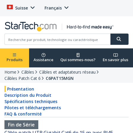
Suisse
Français
Produits
Assistance
Qui sommes-nous?
En savoir plus
Home
Câbles
Câbles et adaptateurs réseau
Câbles Patch Cat 6
C6PAT15MGN
Présentation
Description du Produit
Spécifications techniques
Pilotes et téléchargements
FAQ & conformité
Fin de Série
Câble patch UTP Gigabit Cat6 de 15 m avec RJ45