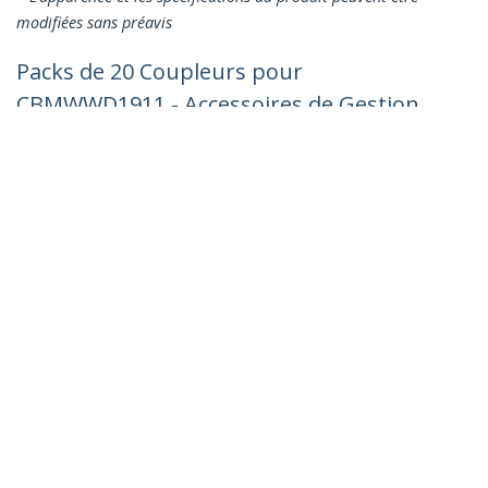
modifiées sans préavis
Packs de 20 Coupleurs pour
CBMWWD1911 - Accessoires de Gestion
des Câbles - Coupleur de Raccord pour
Canalisation - Connecteur Droit pour
Gaine de Câblage - Homologué UL
Nº de produit:
CBMWWD1911C
Devenir partenaire
Où acheter
StarTech.com
Nouveautés
Contact
À propos de nous
Carrières
Qualité et conformité
Blog