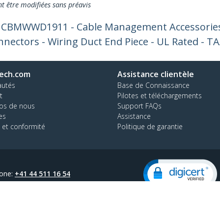
nt être modifiées sans préavis
or CBMWWD1911 - Cable Management Accessories
nnectors - Wiring Duct End Piece - UL Rated - T
ech.com
Assistance clientèle
autés
Base de Connaissance
t
Pilotes et téléchargements
os de nous
Support FAQs
es
Assistance
 et conformité
Politique de garantie
one:
+41 44 511 16 54
ratuit:
0800 111 278
Paramètres des cookies