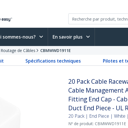
i sommes-nous?
En savoir plus
e Routage de Câbles
CBMWWD1911E
it
Spécifications techniques
Pilotes et 
20 Pack Cable Race
Cable Management Ac
Fitting End Cap - Ca
Duct End Piece - UL 
20 Pack | End Piece | White
Nº de produit:
CBMWWD1911E