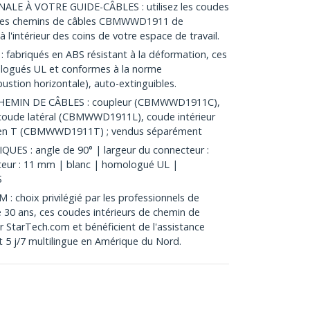
E À VOTRE GUIDE-CÂBLES : utilisez les coudes
ec les chemins de câbles CBMWWD1911 de
à l'intérieur des coins de votre espace de travail.
abriqués en ABS résistant à la déformation, ces
ologués UL et conformes à la norme
stion horizontale), auto-extinguibles.
HEMIN DE CÂBLES : coupleur (CBMWWD1911C),
ude latéral (CBMWWD1911L), coude intérieur
en T (CBMWWD1911T) ; vendus séparément
S : angle de 90° | largeur du connecteur :
eur : 11 mm | blanc | homologué UL |
S
choix privilégié par les professionnels de
e 30 ans, ces coudes intérieurs de chemin de
ar StarTech.com et bénéficient de l'assistance
t 5 j/7 multilingue en Amérique du Nord.