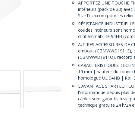
APPORTEZ UNE TOUCHE FINAL
intérieurs (pack de 20) av
StarTech.com pour les relier 
RÉSISTANCE INDUSTRIELLE : f
coudes intérieurs sont hom
d'inflammabilité 94HB (combu
AUTRES ACCESSOIRES DE C
embout (CBMWWD1911E), co
(CBMWWD1911O), raccord 
CARACTÉRISTIQUES TECHNIQUE
19 mm | hauteur du connect
homologué UL 94HB | RoH
L'AVANTAGE STARTECH.COM : 
l'informatique depuis plus d
câbles sont garantis à vie p
technique gratuite 24 h/24 e