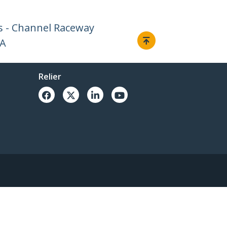
 - Channel Raceway
AA
Relier
© 1985-2026, StarTech.com - Tous droits réservés.