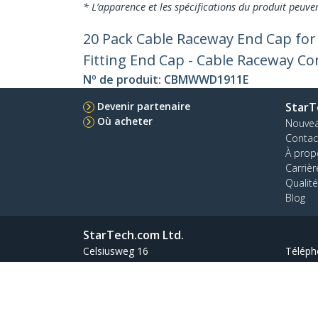
* L’apparence et les spécifications du produit peuve
20 Pack Cable Raceway End Cap f
Fitting End Cap - Cable Raceway Co
Nº de produit:
CBMWWD1911E
Devenir partenaire
StarT
Où acheter
Nouve
Contac
À prop
Carrièr
Qualité
Blog
StarTech.com Ltd.
Celsiusweg 16
Téléph
5928 PR Venlo
Appel g
The Netherlands
Termes
Confidentialité
Plan du site produit