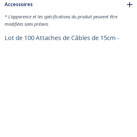
Accessoires
* L’apparence et les spécifications du produit peuvent être
modifiées sans préavis
Lot de 100 Attaches de Câbles de 15cm -
Largeur 3,6mm, Diamètre du Faisceau
39mm, Résistance à la Traction 18kg,
Attaches Autobloquantes en Nylon avec
Extrémité Incurvée, Homologuées UL,
Blanches - TAA
Nº de produit:
CBMZT6N
Devenir partenaire
Où acheter
StarTech.com
Nouveautés
Contact