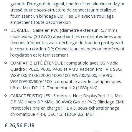
garantit l'intégrité du signal, une feuille en aluminium Mylar
tressé et une sous-structure de connecteur métallique
fournissent un blindage EMI ; les DP avec verrouillage
empêchent toute déconnexion
DURABLE : Gaine en PVC (diamètre extérieur : 5,7 mm)
câble vidéo (30 AWG) absorbant les contraintes liées aux
flexions fréquentes avec décharge de traction protégeant
le cœur du cordon DP; Connecteurs plaqués or empêchant
l'oxydation et le ternissement
COMPATIBILITÉ ÉTENDUE : compatible avec CG Nvidia
Quadro : P620, P600, P400 et AMD Radeon Pro : VII, SSG,
WX9100/4100/3200/3100/2100, W5700/5500, FirePro :
W9100/900/600/4100 ; compatible avec les périphériques
hôtes Mini DP 1.2, Thunderbolt 2 (1080p/4K)
CARACTÉRISTIQUES : 3 mètres; Noir; DisplayPort 1.4; Mini
DP Mâle vers DP Mâle; 30 AWG; Gaine : PVC; Blindage EMI;
Protocoles pris en charge : HBR 3, sous-échantillonnage
chromatique 4:4:4, DSC 1.2, HDCP 2.2, MST
€
26,56
EUR