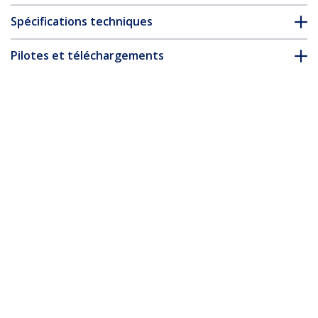
Spécifications techniques
Pilotes et téléchargements
FAQ & conformité
* L’apparence et les spécifications du produit peuvent être
modifiées sans préavis
Câble Mini DisplayPort vers DisplayPort
1.4 de 3m - 8K 60Hz/4K 120Hz HBR3
HDR, UHD mDP vers DP 1.4, Câble
Écran/Vidéo Ultra HD
Nº de produit:
DP14MDPMM10F
Devenir partenaire
Où acheter