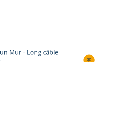
 un Mur - Long câble
r
Relier