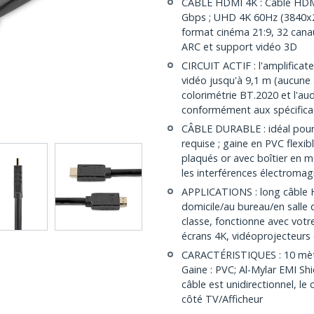
CÂBLE HDMI 4K : Câble HDMI
Gbps ; UHD 4K 60Hz (3840x2
format cinéma 21:9, 32 cana
ARC et support vidéo 3D
CIRCUIT ACTIF : l'amplificat
vidéo jusqu'à 9,1 m (aucune 
colorimétrie BT.2020 et l'audi
conformément aux spécifica
CÂBLE DURABLE : idéal pour 
requise ; gaine en PVC flexi
plaqués or avec boîtier en mé
les interférences électroma
APPLICATIONS : long câble H
domicile/au bureau/en salle 
classe, fonctionne avec votr
écrans 4K, vidéoprojecteurs
CARACTÉRISTIQUES : 10 mètr
Gaine : PVC; Al-Mylar EMI Shi
câble est unidirectionnel, l
côté TV/Afficheur