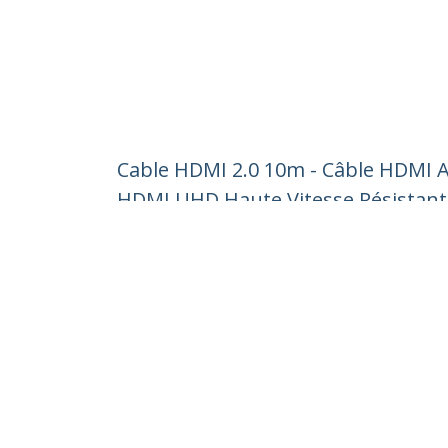
Cable HDMI 2.0 10m - Câble HDMI Ac
HDMI UHD Haute Vitesse Résistant 
Nº de produit:
HD2MM10MA
Devenir partenaire
StarT
Où acheter
Nouve
Contac
À prop
Carrièr
Qualité
Blog
StarTech.com Ltd.