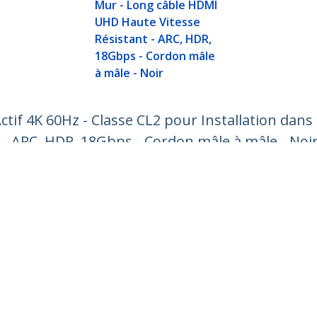
Mur - Long câble HDMI
UHD Haute Vitesse
Résistant - ARC, HDR,
18Gbps - Cordon mâle
à mâle - Noir
tif 4K 60Hz - Classe CL2 pour Installation dans
- ARC, HDR, 18Gbps - Cordon mâle à mâle - Noi
ech.com
Assistance clientèle
autés
Base de Connaissance
t
Pilotes et téléchargements
os de nous
Support FAQs
es
Assistance
 et conformité
Politique de garantie