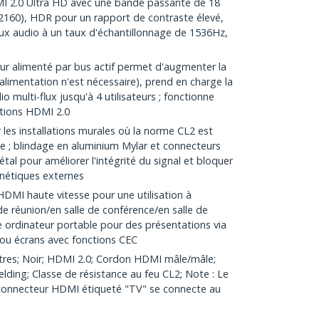
 2.0 Ultra HD avec une bande passante de 18
160), HDR pour un rapport de contraste élevé,
ux audio à un taux d'échantillonnage de 1536Hz,
eur alimenté par bus actif permet d'augmenter la
alimentation n'est nécessaire), prend en charge la
o multi-flux jusqu'à 4 utilisateurs ; fonctionne
tions HDMI 2.0
les installations murales où la norme CL2 est
ble ; blindage en aluminium Mylar et connecteurs
tal pour améliorer l'intégrité du signal et bloquer
gnétiques externes
DMI haute vitesse pour une utilisation à
de réunion/en salle de conférence/en salle de
e ordinateur portable pour des présentations via
 ou écrans avec fonctions CEC
es; Noir; HDMI 2.0; Cordon HDMI mâle/mâle;
elding; Classe de résistance au feu CL2; Note : Le
e connecteur HDMI étiqueté "TV" se connecte au