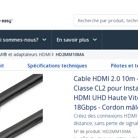
i sommes-nous?
En savoir plus
MI® et adaptateurs HDMI
HD2MM10MA
it
Spécifications techniques
Pilotes et 
Cable HDMI 2.0 10m -
Classe CL2 pour Inst
HDMI UHD Haute Vite
18Gbps - Cordon mâle
Créez des connexions HDMI ri
distance, sans perte de signal
Nº de produit:
HD2MM10MA