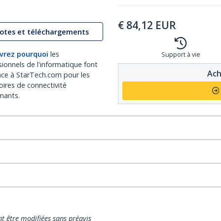
€
84,12
EUR
lotes et téléchargements
vrez pourquoi
les
Support à vie
sionnels de l'informatique font
Ach
nce à StarTech.com pour les
oires de connectivité
mants.
nt être modifiées sans préavis