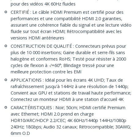
pour des vidéos 4K 60Hz fluides
CERTIFIÉ : Le câble HDMI Premium est certifié pour des
performances et une compatibilité HDMI 2.0 garanties,
assurant une cohérence fiable du signal et une lecture vidéo
fluide sur tout écran HDMI; Rétrocompatibilité avec les
versions HDMI antérieures
CONSTRUCTION DE QUALITÉ : Connecteurs prévus pour
plus de 10 000 insertions; Gaine durable et serre-fils sans
halogène et conformes RoHS; Testé pour résister à 2000
cycles de flexion à -/+60°; Blindage tressé pour une
meilleure protection contre les EMI
APPLICATIONS : Idéal pour les écrans 4K UHD; Taux de
rafraîchissement jusqu'à 144Hz à une résolution de 1440p;
Convient aux GPU et stations de travail haute performance;
Connectez un moniteur HDMI à une station d'accueil 4K
CARACTÉRISTIQUES : Noir; 50cm; HDMI certifié Premium
avec Ethernet; HDMI 2.0 prend en charge
HDR10/ARC/HDCP 2.2/CEC; 4K 60Hz/1440p 144Hz/1080p
240Hz; 18Gbps; Audio 32 canaux; Rétrocompatible; 30AWG;
6mm O.D