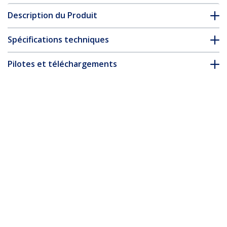
Description du Produit
Spécifications techniques
Pilotes et téléchargements
FAQ & conformité
* L’apparence et les spécifications du produit peuvent être
modifiées sans préavis
Câble HDMI Haut Débit de 50cm Certifié
Premium, 4K 60Hz/1440p 144Hz,
HDR10/HDCP 2.2/ARC, 18Gbps, Cordon
HDMI 2.0 UHD pour
TV/Moniteur/Affichage, Gaine TPE
Nº de produit:
HDMI2-CABLE-4K60-50C