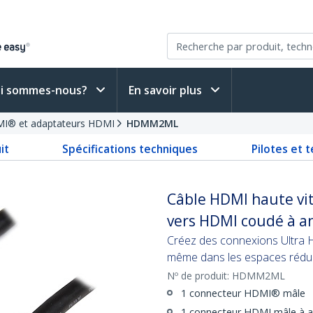
i sommes-nous?
En savoir plus
MI® et adaptateurs HDMI
HDMM2ML
it
Spécifications techniques
Pilotes et 
Câble HDMI haute vi
vers HDMI coudé à an
Créez des connexions Ultra 
même dans les espaces réduits
Nº de produit:
HDMM2ML
1 connecteur HDMI® mâle
1 connecteur HDMI mâle à 