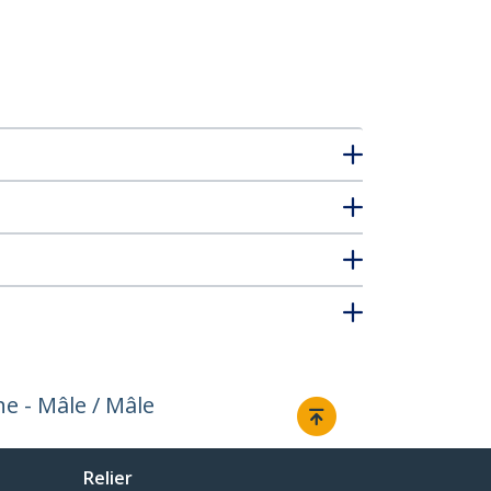
e - Mâle / Mâle
Relier