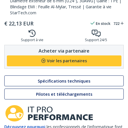
Diamètre extérieur de 6 mm (0.24"), 30AWG| Gaine : TPE |
Blindage EMI : Feuille Al-Mylar, Tressé | Garantie à vie
StarTech.com
€
22,13
EUR
En stock
722
Support à vie
Support 24/5
Acheter via partenaire
Voir les partenaires
Spécifications techniques
Pilotes et téléchargements
Découvrez pourquoi
les professionnels de l'informatique font