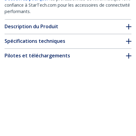
confiance à StarTech.com pour les accessoires de connectivité
performants.
Description du Produit
Spécifications techniques
Pilotes et téléchargements
FAQ & conformité
* L’apparence et les spécifications du produit peuvent être
modifiées sans préavis
Câble HDMI 2.0 Premium Certifié 3m -
Câble Écran HDMI High Speed Ultra HD
4K 60Hz avec Ethernet - HDR10, ARC -
Cordon Moniteur Vidéo UHD - Câble