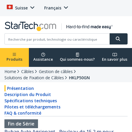
Suisse
Français
Produits
Assistance
Qui sommes-nous?
En savoir plus
Home
Câbles
Gestion de câbles
Solutions de Fixation de Câbles
HKLP50GN
Présentation
Description du Produit
Spécifications techniques
Pilotes et téléchargements
FAQ & conformité
Fin de Série
Ruban Auto Agrippant - Rouleau de 15,2 m pour