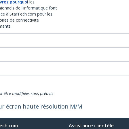
vrez pourquoi
les
sionnels de l'informatique font
nce à StarTech.com pour les
oires de connectivité
mants.
nt être modifiées sans préavis
ur écran haute résolution M/M
ech.com
Assistance clientèle