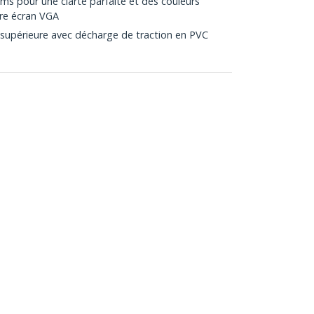
s pour une clarté parfaite et des couleurs
re écran VGA
supérieure avec décharge de traction en PVC