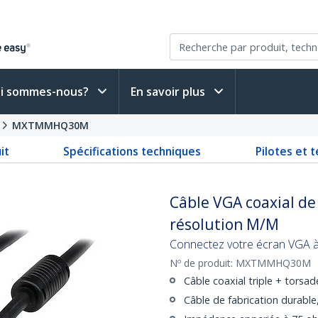
i sommes-nous?
En savoir plus
MXTMMHQ30M
it
Spécifications techniques
Pilotes et 
Câble VGA coaxial d
résolution M/M
Connectez votre écran VGA à 
Nº de produit:
MXTMMHQ30M
Câble coaxial triple + torsadé
Câble de fabrication durabl