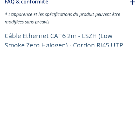
FAQ & conformité
* L’apparence et les spécifications du produit peuvent être
modifiées sans préavis
Câble Ethernet CAT6 2m - LSZH (Low
Smoke Zero Halogen) - Cordon RJ45 UTP
Anti-accrochage 10 GbE LAN - Câble
Réseau Internet 250MHz 100W PoE -
Noir - Snagless - 24AWG
Nº de produit:
N6LPATCH2MBK
Devenir partenaire
Où acheter
StarTech.com
Nouveautés
Contact
À propos de nous
Carrières