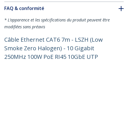
FAQ & conformité
* L’apparence et les spécifications du produit peuvent être
modifiées sans préavis
Câble Ethernet CAT6 7m - LSZH (Low
Smoke Zero Halogen) - 10 Gigabit
250MHz 100W PoE RJ45 10GbE UTP
Cordon de raccordement de réseau
sans accroc avec décharge de traction -
Noir, CAT 6, vérifié ETL, 24AWG
Nº de produit:
N6LPATCH7MBK
Devenir partenaire
Où acheter
StarTech.com
Nouveautés