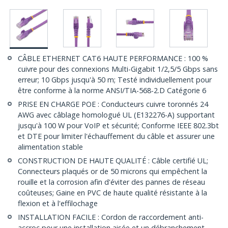
CÂBLE ETHERNET CAT6 HAUTE PERFORMANCE : 100 %
cuivre pour des connexions Multi-Gigabit 1/2,5/5 Gbps sans
erreur; 10 Gbps jusqu'à 50 m; Testé individuellement pour
être conforme à la norme ANSI/TIA-568-2.D Catégorie 6
PRISE EN CHARGE POE : Conducteurs cuivre toronnés 24
AWG avec câblage homologué UL (E132276-A) supportant
jusqu'à 100 W pour VoIP et sécurité; Conforme IEEE 802.3bt
et DTE pour limiter l'échauffement du câble et assurer une
alimentation stable
CONSTRUCTION DE HAUTE QUALITÉ : Câble certifié UL;
Connecteurs plaqués or de 50 microns qui empêchent la
rouille et la corrosion afin d'éviter des pannes de réseau
coûteuses; Gaine en PVC de haute qualité résistante à la
flexion et à l'effilochage
INSTALLATION FACILE : Cordon de raccordement anti-
accroc pour une installation aisée et un débranchement