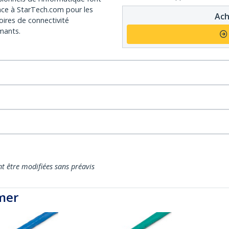
nce à StarTech.com pour les
Ach
oires de connectivité
mants.
nt être modifiées sans préavis
mer