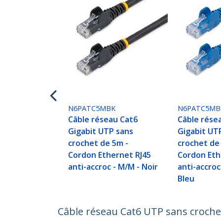
N6PATC5MBK
N6PATC5MB
Câble réseau Cat6
Câble rése
Gigabit UTP sans
Gigabit UT
crochet de 5m -
crochet de
Cordon Ethernet RJ45
Cordon Eth
anti-accroc - M/M - Noir
anti-accroc
Bleu
Câble réseau Cat6 UTP sans croche