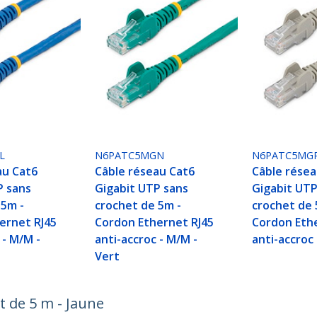
L
N6PATC5MGN
N6PATC5MG
au Cat6
Câble réseau Cat6
Câble résea
P sans
Gigabit UTP sans
Gigabit UTP
 5m -
crochet de 5m -
crochet de 
ernet RJ45
Cordon Ethernet RJ45
Cordon Eth
 - M/M -
anti-accroc - M/M -
anti-accroc 
Vert
t de 5 m - Jaune