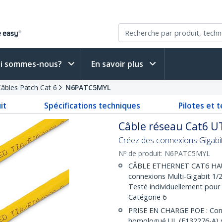
i sommes-nous?
En savoir plus
âbles Patch Cat 6
N6PATC5MYL
it
Spécifications techniques
Pilotes et 
Câble réseau Cat6 UT
Créez des connexions Gigabit
Nº de produit:
N6PATC5MYL
CÂBLE ETHERNET CAT6 HAUT
connexions Multi-Gigabit 1/2
Testé individuellement pour
Catégorie 6
PRISE EN CHARGE POE : Cond
homologué UL (E132276-A) su