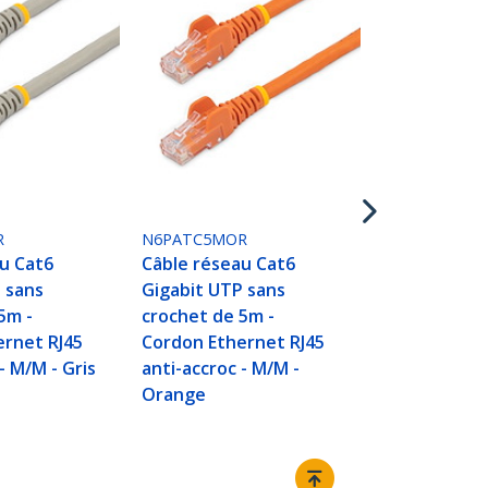
N6PATC5MR
Câble résea
Gigabit UTP
crochet de 
Cordon Ethe
anti-accroc 
R
N6PATC5MOR
Rouge
u Cat6
Câble réseau Cat6
 sans
Gigabit UTP sans
5m -
crochet de 5m -
ernet RJ45
Cordon Ethernet RJ45
- M/M - Gris
anti-accroc - M/M -
Orange