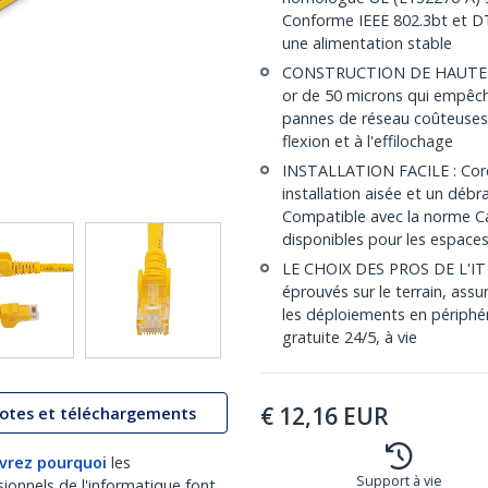
Conforme IEEE 802.3bt et DT
une alimentation stable
CONSTRUCTION DE HAUTE QUA
or de 50 microns qui empêchen
pannes de réseau coûteuses;
flexion et à l'effilochage
INSTALLATION FACILE : Cord
installation aisée et un déb
Compatible avec la norme C
disponibles pour les espaces
LE CHOIX DES PROS DE L'IT :
éprouvés sur le terrain, assur
les déploiements en périphéri
gratuite 24/5, à vie
€
12,16
EUR
lotes et téléchargements
vrez pourquoi
les
Support à vie
sionnels de l'informatique font