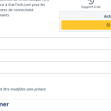
nce à StarTech.com pour les
Support à vie
oires de connectivité
mants.
Ach
nt être modifiées sans préavis
mer