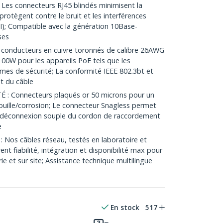
s connecteurs RJ45 blindés minimisent la
rotègent contre le bruit et les interférences
); Compatible avec la génération 10Base-
ses
conducteurs en cuivre toronnés de calibre 26AWG
00W pour les appareils PoE tels que les
mes de sécurité; La conformité IEEE 802.3bt et
t du câble
 Connecteurs plaqués or 50 microns pour un
a rouille/corrosion; Le connecteur Snagless permet
une déconnexion souple du cordon de raccordement
e
 Nos câbles réseau, testés en laboratoire et
ent fiabilité, intégration et disponibilité max pour
e et sur site; Assistance technique multilingue
En stock
517